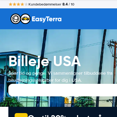
8.4
Kundebedømmelser
/ 10
Billeje USA
Spar tid og penge. Vi sammenligner tilbuddene fra
biludlejningsselskaber for dig i USA.