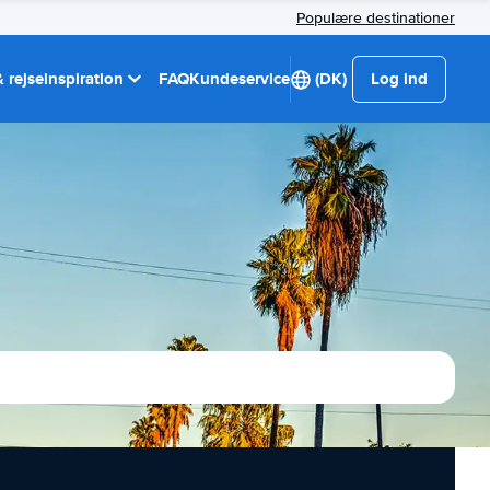
Populære destinationer
 rejseinspiration
FAQ
Kundeservice
(DK)
Log ind