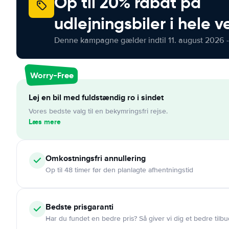
Op til 20% rabat på
udlejningsbiler i hele 
Denne kampagne gælder indtil 11. august 2026 -
Worry-Free
Lej en bil med fuldstændig ro i sindet
Vores bedste valg til en bekymringsfri rejse.
Læs mere
Omkostningsfri
annullering
Op til 48 timer før den planlagte afhentningstid
Bedste prisgaranti
Har du fundet en bedre pris? Så giver vi dig et bedre tilbu