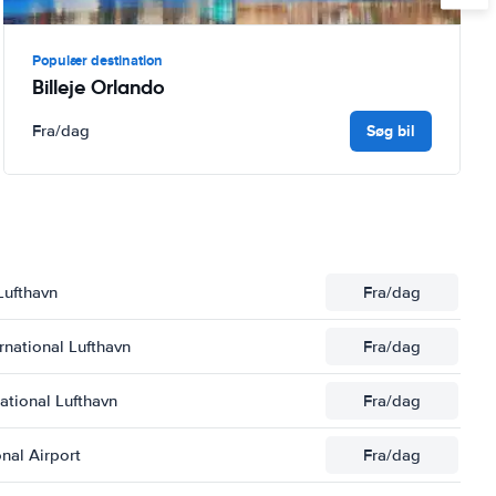
Populær destination
Billeje Orlando
Søg bil
Fra
/dag
Lufthavn
Fra
/dag
ernational Lufthavn
Fra
/dag
ational Lufthavn
Fra
/dag
onal Airport
Fra
/dag