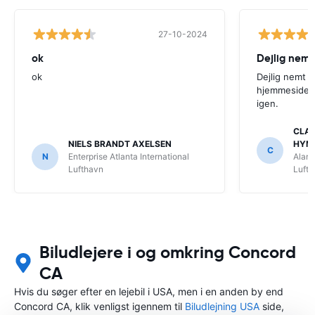
27-10-2024
ok
Dejlig nemt
ok
Dejlig nemt 
hjemmeside. V
igen.
CLAU
NIELS BRANDT AXELSEN
HYM
C
N
Enterprise Atlanta International
Alamo
Lufthavn
Luft
Biludlejere i og omkring Concord
CA
Hvis du søger efter en lejebil i USA, men i en anden by end
Concord CA, klik venligst igennem til
Biludlejning USA
side,