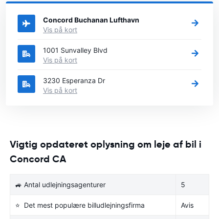
hvor du kan vælge, i hvilken by i USA du ønsker at leje en bil.
Concord Buchanan Lufthavn
Vis på kort
1001 Sunvalley Blvd
Vis på kort
3230 Esperanza Dr
Vis på kort
Vigtig opdateret oplysning om leje af bil i
Concord CA
🚙 Antal udlejningsagenturer
5
⭐ Det mest populære billudlejningsfirma
Avis