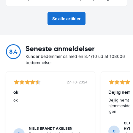
Se alle artikler
Seneste anmeldelser
8.4
Kunder bedømmer os med en 8.4/10 ud af 108006
bedømmelser
27-10-2024
ok
Dejlig nemt
ok
Dejlig nemt 
hjemmeside. V
igen.
CLAU
NIELS BRANDT AXELSEN
HYM
C