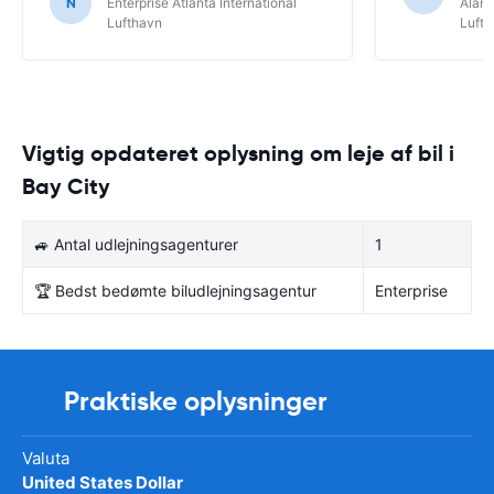
N
Enterprise Atlanta International
Alamo
Lufthavn
Luft
Vigtig opdateret oplysning om leje af bil i
Bay City
🚙 Antal udlejningsagenturer
1
🏆 Bedst bedømte biludlejningsagentur
Enterprise
Praktiske oplysninger
Valuta
United States Dollar