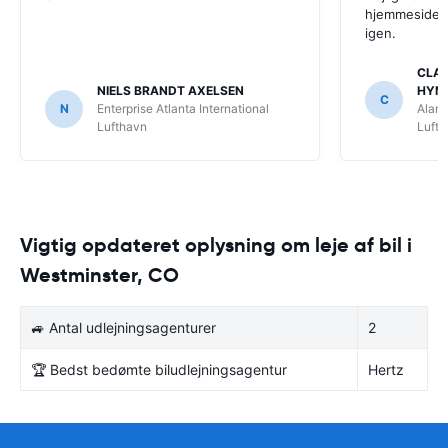
hjemmeside. V
igen.
CLAU
NIELS BRANDT AXELSEN
HYM
C
N
Enterprise Atlanta International
Alamo
Lufthavn
Luft
Vigtig opdateret oplysning om leje af bil i
Westminster, CO
🚙 Antal udlejningsagenturer
2
🏆 Bedst bedømte biludlejningsagentur
Hertz