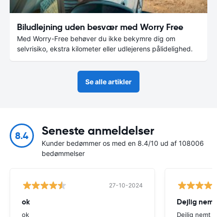
Biludlejning uden besvær med Worry Free
Med Worry-Free behøver du ikke bekymre dig om
selvrisiko, ekstra kilometer eller udlejerens pålidelighed.
Se alle artikler
Seneste anmeldelser
8.4
Kunder bedømmer os med en 8.4/10 ud af 108006
bedømmelser
27-10-2024
ok
Dejlig nemt
ok
Dejlig nemt 