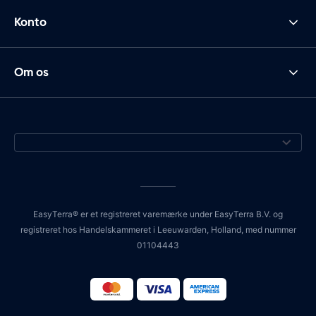
Konto
Om os
EasyTerra® er et registreret varemærke under EasyTerra B.V. og
registreret hos Handelskammeret i Leeuwarden, Holland, med nummer
01104443