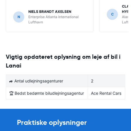
CLAU
NIELS BRANDT AXELSEN
HYM
C
N
Enterprise Atlanta International
Alamo
Lufthavn
Luft
Vigtig opdateret oplysning om leje af bil i
Lanai
🚙 Antal udlejningsagenturer
2
🏆 Bedst bedømte biludlejningsagentur
Ace Rental Cars
Praktiske oplysninger