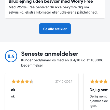
Biludlejning uden besvær med Worry Free
Med Worry-Free behøver du ikke bekymre dig om
selvrisiko, ekstra kilometer eller udlejerens pålidelighed.
Se alle artikler
Seneste anmeldelser
8.4
Kunder bedømmer os med en 8.4/10 ud af 108006
bedømmelser
27-10-2024
ok
Dejlig nemt
ok
Dejlig nemt 
hjemmeside. V
igen.