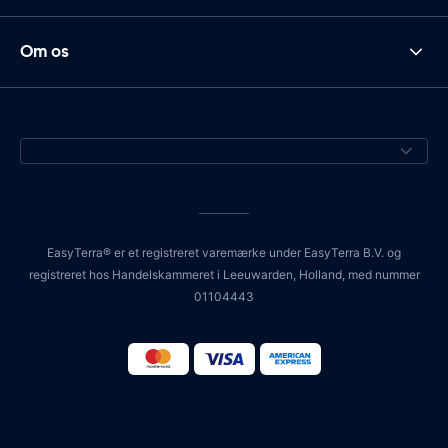
Om os
EasyTerra® er et registreret varemærke under EasyTerra B.V. og
registreret hos Handelskammeret i Leeuwarden, Holland, med nummer
01104443