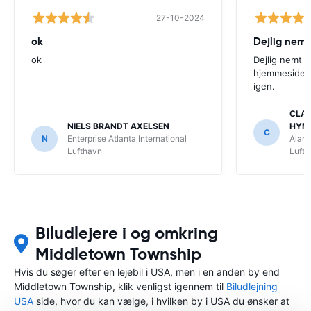
27-10-2024
ok
Dejlig nemt
ok
Dejlig nemt 
hjemmeside. V
igen.
CLAU
NIELS BRANDT AXELSEN
HYM
C
N
Enterprise Atlanta International
Alamo
Lufthavn
Luft
Biludlejere i og omkring
Middletown Township
Hvis du søger efter en lejebil i USA, men i en anden by end
Middletown Township, klik venligst igennem til
Biludlejning
USA
side, hvor du kan vælge, i hvilken by i USA du ønsker at