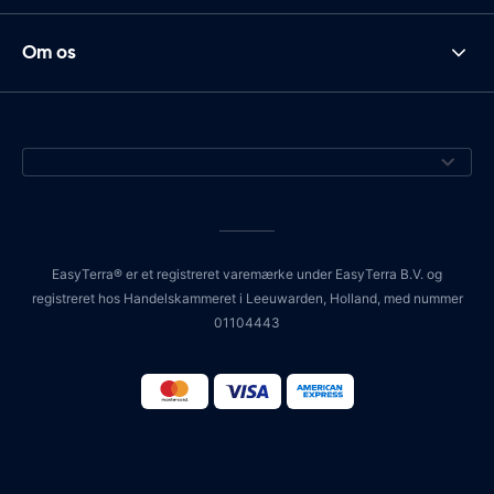
Om os
EasyTerra® er et registreret varemærke under EasyTerra B.V. og
registreret hos Handelskammeret i Leeuwarden, Holland, med nummer
01104443