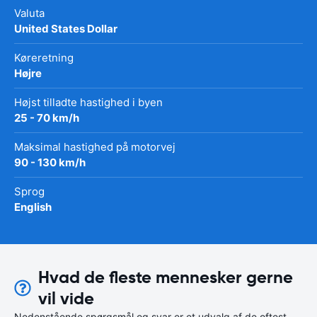
Valuta
United States Dollar
Køreretning
Højre
Højst tilladte hastighed i byen
25 - 70 km/h
Maksimal hastighed på motorvej
90 - 130 km/h
Sprog
English
Hvad de fleste mennesker gerne
vil vide
Nedenstående spørgsmål og svar er et udvalg af de oftest