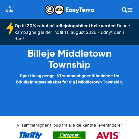
Op til 20% rabat på udlejningsbiler i hele verden
Denne
kampagne gælder indtil 11. august 2026 - udnyt den i
dag!
Billeje Middletown
Township
Spar tid og penge. Vi sammenligner tilbuddene fra
biludlejningsselskaber for dig i Middletown Township.
Vi sammenligner tilbud fra alle de kendte leverandører