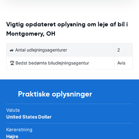
Vigtig opdateret oplysning om leje af bil i
Montgomery, OH
🚙 Antal udlejningsagenturer
2
🏆 Bedst bedømte biludlejningsagentur
Avis
Praktiske oplysninger
Valuta
United States Dollar
Køreretning
Højre