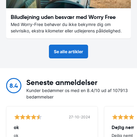
Biludlejning uden besvær med Worry Free
Med Worry-Free behøver du ikke bekymre dig om
selvrisiko, ekstra kilometer eller udlejerens pålidelighed.
Se alle artikler
Seneste anmeldelser
8.4
Kunder bedømmer os med en 8.4/10 ud af 107913
bedømmelser
27-10-2024
ok
Dejlig nemt
ok
Dejlig nemt 