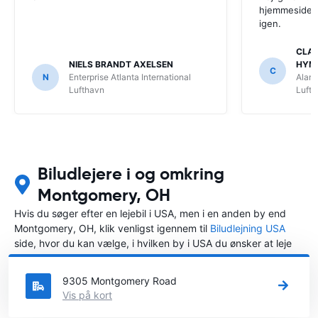
hjemmeside. V
igen.
CLAU
NIELS BRANDT AXELSEN
HYM
C
N
Enterprise Atlanta International
Alamo
Lufthavn
Luft
Biludlejere i og omkring
Montgomery, OH
Hvis du søger efter en lejebil i USA, men i en anden by end
Montgomery, OH, klik venligst igennem til
Biludlejning USA
side, hvor du kan vælge, i hvilken by i USA du ønsker at leje
en bil.
9305 Montgomery Road
Vis på kort