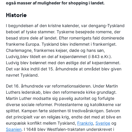
også masser af muligheder for shopping i landet.
Historie
I begyndelsen af den kristne kalender, var dengang-Tyskland
beboet af tyske stammer. Tyskerne besejrede romerne, der
besad store dele af landet. Efter romerrigets fald dominerede
frankerne Europa. Tyskland blev indlemmet i frankerriget.
Charlemagne, frankernes kejser, døde og hans søn,
Ludvig,blev tildelt en del af kejserdømmet (i 843 e.Kr.).
Ludvig blev belønnet med den østlige del af kejserdømmet.
Det var ikke indtil det 15. århundrede at området blev given
navnet Tyskland.
Det 16. århundrede var reformationsalderen. Under Martin
Luthers lederskab, blev den reformerede kirke grundlagt.
Martin Luther modsatte sig pavelig autoritet og forfulgte
diverse sociale reformer. Protestanterne og katolikkerne var
splittet. Kampen førte sidenhen til trediveårskrigen. Selvom
det principielt var en religiøs krig, endte det med at blive en
europæisk konflikt mellem Tyskland,
Frankrig
,
Sverige
og
Spanien
. I 1648 blev Westfalen-traktaten underskrevet i