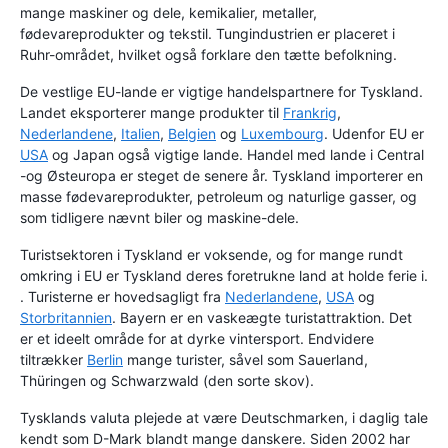
mange maskiner og dele, kemikalier, metaller,
fødevareprodukter og tekstil. Tungindustrien er placeret i
Ruhr-området, hvilket også forklare den tætte befolkning.
De vestlige EU-lande er vigtige handelspartnere for Tyskland.
Landet eksporterer mange produkter til
Frankrig
,
Nederlandene
,
Italien
,
Belgien
og
Luxembourg
. Udenfor EU er
USA
og Japan også vigtige lande. Handel med lande i Central
-og Østeuropa er steget de senere år. Tyskland importerer en
masse fødevareprodukter, petroleum og naturlige gasser, og
som tidligere nævnt biler og maskine-dele.
Turistsektoren i Tyskland er voksende, og for mange rundt
omkring i EU er Tyskland deres foretrukne land at holde ferie i.
. Turisterne er hovedsagligt fra
Nederlandene
,
USA
og
Storbritannien
. Bayern er en vaskeægte turistattraktion. Det
er et ideelt område for at dyrke vintersport. Endvidere
tiltrækker
Berlin
mange turister, såvel som Sauerland,
Thüringen og Schwarzwald (den sorte skov).
Tysklands valuta plejede at være Deutschmarken, i daglig tale
kendt som D-Mark blandt mange danskere. Siden 2002 har