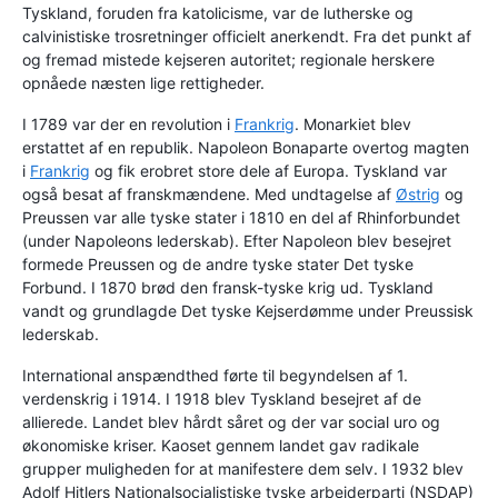
Tyskland, foruden fra katolicisme, var de lutherske og
calvinistiske trosretninger officielt anerkendt. Fra det punkt af
og fremad mistede kejseren autoritet; regionale herskere
opnåede næsten lige rettigheder.
I 1789 var der en revolution i
Frankrig
. Monarkiet blev
erstattet af en republik. Napoleon Bonaparte overtog magten
i
Frankrig
og fik erobret store dele af Europa. Tyskland var
også besat af franskmændene. Med undtagelse af
Østrig
og
Preussen var alle tyske stater i 1810 en del af Rhinforbundet
(under Napoleons lederskab). Efter Napoleon blev besejret
formede Preussen og de andre tyske stater Det tyske
Forbund. I 1870 brød den fransk-tyske krig ud. Tyskland
vandt og grundlagde Det tyske Kejserdømme under Preussisk
lederskab.
International anspændthed førte til begyndelsen af 1.
verdenskrig i 1914. I 1918 blev Tyskland besejret af de
allierede. Landet blev hårdt såret og der var social uro og
økonomiske kriser. Kaoset gennem landet gav radikale
grupper muligheden for at manifestere dem selv. I 1932 blev
Adolf Hitlers Nationalsocialistiske tyske arbejderparti (NSDAP)