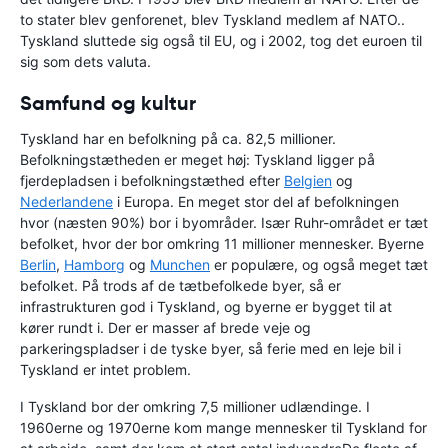
to stater blev genforenet, blev Tyskland medlem af NATO..
Tyskland sluttede sig også til EU, og i 2002, tog det euroen til
sig som dets valuta.
Samfund og kultur
Tyskland har en befolkning på ca. 82,5 millioner.
Befolkningstætheden er meget høj: Tyskland ligger på
fjerdepladsen i befolkningstæthed efter
Belgien
og
Nederlandene
i Europa. En meget stor del af befolkningen
hvor (næsten 90%) bor i byområder. Især Ruhr-området er tæt
befolket, hvor der bor omkring 11 millioner mennesker. Byerne
Berlin
,
Hamborg
og
Munchen
er populære, og også meget tæt
befolket. På trods af de tætbefolkede byer, så er
infrastrukturen god i Tyskland, og byerne er bygget til at
kører rundt i. Der er masser af brede veje og
parkeringspladser i de tyske byer, så ferie med en leje bil i
Tyskland er intet problem.
I Tyskland bor der omkring 7,5 millioner udlændinge. I
1960erne og 1970erne kom mange mennesker til Tyskland for