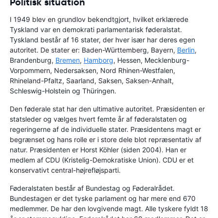
Politisk situation
I 1949 blev en grundlov bekendtgjort, hvilket erklærede
Tyskland var en demokrati parlamentarisk føderalstat.
Tyskland består af 16 stater, der hver især har deres egen
autoritet. De stater er: Baden-Württemberg, Bayern,
Berlin
,
Brandenburg,
Bremen
,
Hamborg
, Hessen, Mecklenburg-
Vorpommern, Nedersaksen, Nord Rhinen-Westfalen,
Rhineland-Pfaltz, Saarland, Saksen, Saksen-Anhalt,
Schleswig-Holstein og Thüringen.
Den føderale stat har den ultimative autoritet. Præsidenten er
statsleder og vælges hvert femte år af føderalstaten og
regeringerne af de individuelle stater. Præsidentens magt er
begrænset og hans rolle er i store dele blot repræsentativ af
natur. Præsidenten er Horst Köhler (siden 2004). Han er
medlem af CDU (Kristelig-Demokratiske Union). CDU er et
konservativt central-højrefløjsparti.
Føderalstaten består af Bundestag og Føderalrådet.
Bundestagen er det tyske parlament og har mere end 670
medlemmer. De har den lovgivende magt. Alle tyskere fyldt 18