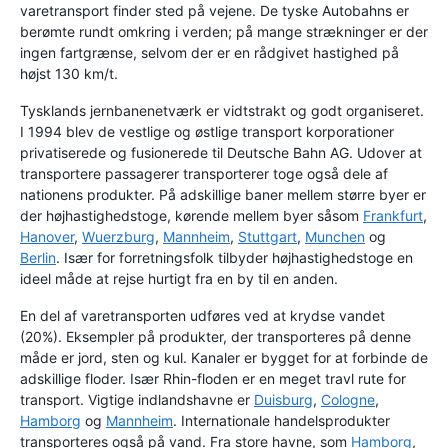
varetransport finder sted på vejene. De tyske Autobahns er
berømte rundt omkring i verden; på mange strækninger er der
ingen fartgrænse, selvom der er en rådgivet hastighed på
højst 130 km/t.
Tysklands jernbanenetværk er vidtstrakt og godt organiseret.
I 1994 blev de vestlige og østlige transport korporationer
privatiserede og fusionerede til Deutsche Bahn AG. Udover at
transportere passagerer transporterer toge også dele af
nationens produkter. På adskillige baner mellem større byer er
der højhastighedstoge, kørende mellem byer såsom
Frankfurt
,
Hanover
,
Wuerzburg
,
Mannheim
,
Stuttgart
,
Munchen
og
Berlin
. Især for forretningsfolk tilbyder højhastighedstoge en
ideel måde at rejse hurtigt fra en by til en anden.
En del af varetransporten udføres ved at krydse vandet
(20%). Eksempler på produkter, der transporteres på denne
måde er jord, sten og kul. Kanaler er bygget for at forbinde de
adskillige floder. Især Rhin-floden er en meget travl rute for
transport. Vigtige indlandshavne er
Duisburg
,
Cologne
,
Hamborg
og
Mannheim
. Internationale handelsprodukter
transporteres også på vand. Fra store havne, som
Hamborg
,