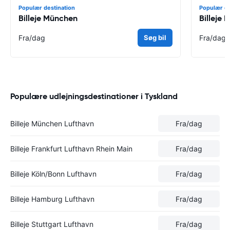
Populær destination
Populær de
Billeje München
Billeje B
Fra
/dag
Søg bil
Fra
/dag
Populære udlejningsdestinationer i Tyskland
Billeje München Lufthavn
Fra
/dag
Billeje Frankfurt Lufthavn Rhein Main
Fra
/dag
Billeje Köln/Bonn Lufthavn
Fra
/dag
Billeje Hamburg Lufthavn
Fra
/dag
Billeje Stuttgart Lufthavn
Fra
/dag