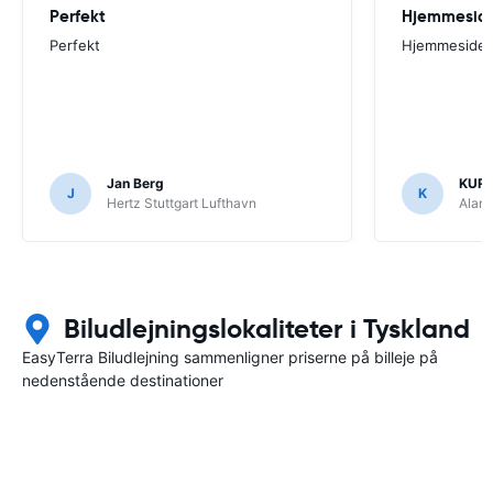
Perfekt
Perfekt
Hjemmesiden
Jan Berg
KUR
J
K
Hertz Stuttgart Lufthavn
Alam
Biludlejningslokaliteter i Tyskland
EasyTerra Biludlejning sammenligner priserne på billeje på
nedenstående destinationer