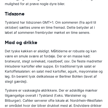
mulighed for at prøve nogle dyre biler.
Tidszone
Tyskland har tidszonen GMT+1. Om sommeren (fra april til
oktober) sættes urene en time fremad. Dette betyder at i
løbet af sommeren frembryder mørket en time senere.
Mad og drikke
Det tyske køkken er alsidigt. Måltiderne er robuste og kan
være en smule svære at fordøje. Der er en masse kød:
bratwurst, stegt svinekød, roastbeef, osv. De fleste madretter
inkluderer kartofler eller suppe. En traditionel tysk salat er
Kartoffelsalaten: en salat med kartofler, agurk, mayonnaise og
løg. En berømt tysk delikatesse er Berliner Bohlen (lavet af
stegt gærdej).
Tyskere er vaskeægte øldrikkere. Der er adskillige mærker
tilgængelige overalt i Tyskland (f.eks. Warsteiner og
Bitburger). Caféer serverer ofte lokale øl. Nordrhein-Westfalen
er området hvor der bliver drukket mest øl. Endvidere drikker