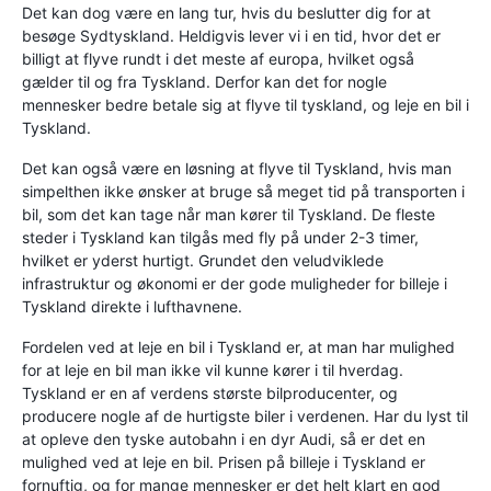
Det kan dog være en lang tur, hvis du beslutter dig for at
besøge Sydtyskland. Heldigvis lever vi i en tid, hvor det er
billigt at flyve rundt i det meste af europa, hvilket også
gælder til og fra Tyskland. Derfor kan det for nogle
mennesker bedre betale sig at flyve til tyskland, og leje en bil i
Tyskland.
Det kan også være en løsning at flyve til Tyskland, hvis man
simpelthen ikke ønsker at bruge så meget tid på transporten i
bil, som det kan tage når man kører til Tyskland. De fleste
steder i Tyskland kan tilgås med fly på under 2-3 timer,
hvilket er yderst hurtigt. Grundet den veludviklede
infrastruktur og økonomi er der gode muligheder for billeje i
Tyskland direkte i lufthavnene.
Fordelen ved at leje en bil i Tyskland er, at man har mulighed
for at leje en bil man ikke vil kunne kører i til hverdag.
Tyskland er en af verdens største bilproducenter, og
producere nogle af de hurtigste biler i verdenen. Har du lyst til
at opleve den tyske autobahn i en dyr Audi, så er det en
mulighed ved at leje en bil. Prisen på billeje i Tyskland er
fornuftig, og for mange mennesker er det helt klart en god