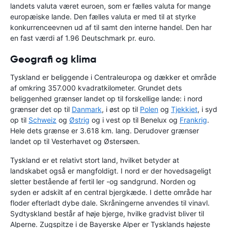
landets valuta været euroen, som er fælles valuta for mange
europæiske lande. Den fælles valuta er med til at styrke
konkurrenceevnen ud af til samt den interne handel. Den har
en fast værdi af 1.96 Deutschmark pr. euro.
Geografi og klima
Tyskland er beliggende i Centraleuropa og dækker et område
af omkring 357.000 kvadratkilometer. Grundet dets
beliggenhed grænser landet op til forskellige lande: i nord
grænser det op til
Danmark
, i øst op til
Polen
og
Tjekkiet
, i syd
op til
Schweiz
og
Østrig
og i vest op til Benelux og
Frankrig
.
Hele dets grænse er 3.618 km. lang. Derudover grænser
landet op til Vesterhavet og Østersøen.
Tyskland er et relativt stort land, hvilket betyder at
landskabet også er mangfoldigt. I nord er der hovedsageligt
sletter bestående af fertil ler -og sandgrund. Norden og
syden er adskilt af en central bjergkæde. I dette område har
floder efterladt dybe dale. Skråningerne anvendes til vinavl.
Sydtyskland består af høje bjerge, hvilke gradvist bliver til
Alperne. Zugspitze i de Bayerske Alper er Tysklands højeste