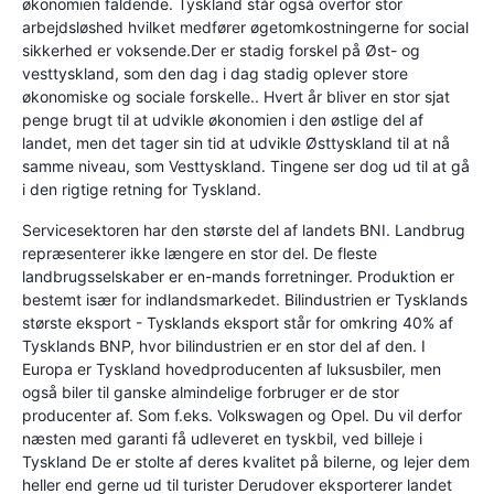
økonomien faldende. Tyskland står også overfor stor
arbejdsløshed hvilket medfører øgetomkostningerne for social
sikkerhed er voksende.Der er stadig forskel på Øst- og
vesttyskland, som den dag i dag stadig oplever store
økonomiske og sociale forskelle.. Hvert år bliver en stor sjat
penge brugt til at udvikle økonomien i den østlige del af
landet, men det tager sin tid at udvikle Østtyskland til at nå
samme niveau, som Vesttyskland. Tingene ser dog ud til at gå
i den rigtige retning for Tyskland.
Servicesektoren har den største del af landets BNI. Landbrug
repræsenterer ikke længere en stor del. De fleste
landbrugsselskaber er en-mands forretninger. Produktion er
bestemt især for indlandsmarkedet. Bilindustrien er Tysklands
største eksport - Tysklands eksport står for omkring 40% af
Tysklands BNP, hvor bilindustrien er en stor del af den. I
Europa er Tyskland hovedproducenten af luksusbiler, men
også biler til ganske almindelige forbruger er de stor
producenter af. Som f.eks. Volkswagen og Opel. Du vil derfor
næsten med garanti få udleveret en tyskbil, ved billeje i
Tyskland De er stolte af deres kvalitet på bilerne, og lejer dem
heller end gerne ud til turister Derudover eksporterer landet