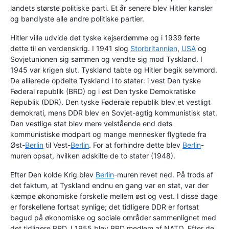
landets største politiske parti. Et år senere blev Hitler kansler
og bandlyste alle andre politiske partier.
Hitler ville udvide det tyske kejserdømme og i 1939 førte
dette til en verdenskrig. I 1941 slog
Storbritannien
,
USA
og
Sovjetunionen sig sammen og vendte sig mod Tyskland. I
1945 var krigen slut. Tyskland tabte og Hitler begik selvmord.
De allierede opdelte Tyskland i to stater: i vest Den tyske
Føderal republik (BRD) og i øst Den tyske Demokratiske
Republik (DDR). Den tyske Føderale republik blev et vestligt
demokrati, mens DDR blev en Sovjet-agtig kommunistisk stat.
Den vestlige stat blev mere velstående end dets
kommunistiske modpart og mange mennesker flygtede fra
Øst-
Berlin
til Vest-
Berlin
. For at forhindre dette blev
Berlin
-
muren opsat, hvilken adskilte de to stater (1948).
Efter Den kolde Krig blev
Berlin
-muren revet ned. På trods af
det faktum, at Tyskland endnu en gang var en stat, var der
kæmpe økonomiske forskelle mellem øst og vest. I disse dage
er forskellene fortsat synlige; det tidligere DDR er fortsat
bagud på økonomiske og sociale områder sammenlignet med
det tidligere BRD. I 1955 blev BRD medlem af NATO. Efter de