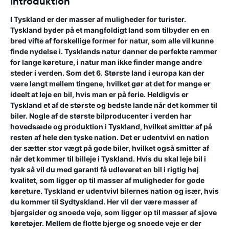
Introduktion
I Tyskland er der masser af muligheder for turister.
Tyskland byder på et mangfoldigt land som tilbyder en en
bred vifte af forskellige former for natur, som alle vil kunne
finde nydelse i. Tysklands natur danner de perfekte rammer
for lange køreture, i natur man ikke finder mange andre
steder i verden. Som det 6. Største land i europa kan der
være langt mellem tingene, hvilket gør at det for mange er
ideelt at leje en bil, hvis man er på ferie. Heldigvis er
Tyskland et af de største og bedste lande når det kommer til
biler. Nogle af de største bilproducenter i verden har
hovedsæde og produktion i Tyskland, hvilket smitter af på
resten af hele den tyske nation. Det er udentvivl en nation
der sætter stor vægt på gode biler, hvilket også smitter af
når det kommer til billeje i Tyskland. Hvis du skal leje bil i
tysk så vil du med garanti få udleveret en bil i rigtig høj
kvalitet, som ligger op til masser af muligheder for gode
køreture. Tyskland er udentvivl bilernes nation og især, hvis
du kommer til Sydtyskland. Her vil der være masser af
bjergsider og snoede veje, som ligger op til masser af sjove
køretøjer. Mellem de flotte bjerge og snoede veje er der