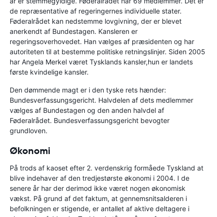
år er stemmegyldige. Føderalrådet har 69 medlemmer. Det er
de repræsentative af regeringernes individuelle stater.
Føderalrådet kan nedstemme lovgivning, der er blevet
anerkendt af Bundestagen. Kansleren er
regeringsoverhovedet. Han vælges af præsidenten og har
autoriteten til at bestemme politiske retningslinjer. Siden 2005
har Angela Merkel været Tysklands kansler,hun er landets
første kvindelige kansler.
Den dømmende magt er i den tyske rets hænder:
Bundesverfassungsgericht. Halvdelen af dets medlemmer
vælges af Bundestagen og den anden halvdel af
Føderalrådet. Bundesverfassungsgericht bevogter
grundloven.
Økonomi
På trods af kaoset efter 2. verdenskrig formåede Tyskland at
blive indehaver af den tredjestørste økonomi i 2004. I de
senere år har der derimod ikke været nogen økonomisk
vækst. På grund af det faktum, at gennemsnitsalderen i
befolkningen er stigende, er antallet af aktive deltagere i