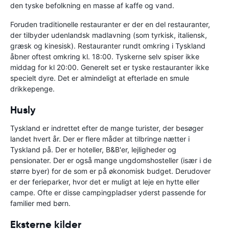
den tyske befolkning en masse af kaffe og vand.
Foruden traditionelle restauranter er der en del restauranter,
der tilbyder udenlandsk madlavning (som tyrkisk, italiensk,
græsk og kinesisk). Restauranter rundt omkring i Tyskland
åbner oftest omkring kl. 18:00. Tyskerne selv spiser ikke
middag for kl 20:00. Generelt set er tyske restauranter ikke
specielt dyre. Det er almindeligt at efterlade en smule
drikkepenge.
Husly
Tyskland er indrettet efter de mange turister, der besøger
landet hvert år. Der er flere måder at tilbringe nætter i
Tyskland på. Der er hoteller, B&B'er, lejligheder og
pensionater. Der er også mange ungdomshosteller (især i de
større byer) for de som er på økonomisk budget. Derudover
er der ferieparker, hvor det er muligt at leje en hytte eller
campe. Ofte er disse campingpladser yderst passende for
familier med børn.
Eksterne kilder