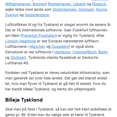
Wilhelmshaven
,
Bremen
/
Bremerhaven
,
Lübeck
og
Rostock
,
sejler skibe mod lande som
Storbritannien
,
Danmark
,
Norge
,
Sverige
og
Nederlandene
.
Lufttrafikken til og fra Tyskland er steget enormt de senere år.
Der er 16 internationale lufthavne. Især Frankfurt lufthavnen
am Main (
Frankfurt Flughafen
) er vigtig for Tyskland; efter
London-Heathrow
er det Europas næststørste lufthavn.
Lufthavnene i
Munchen
og
Dusseldorf
er også store.
Derudover er der lufthavne i
Hamborg
,
Cologne
/
Bonn
,
Berlin
og
Stuttgart
. Tysklands største flyselskab er Deutsche
Lufthansa AG.
Fordelen ved Tyskland er deres veludviklet infrastruktur, som
man generelt ser over hele landet. Det gør det blandt andet
let, hvis man flyver til Tyskland at gå hen til stedet, hvor du
har bestilt billeje Tyskland, og hente din udlejningsbil.
Billeje Tyskland
Skal man på ferie i Tyskland, så kan det helt klart anbefales at
gøres pr. Bil. Enten kan du vælge selv at kører til Tyskland.