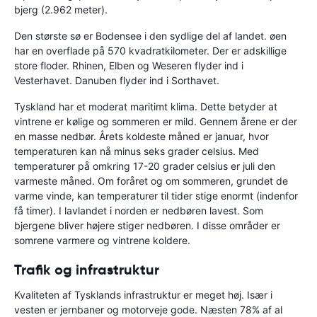
bjerg (2.962 meter).
Den største sø er Bodensee i den sydlige del af landet. øen
har en overflade på 570 kvadratkilometer. Der er adskillige
store floder. Rhinen, Elben og Weseren flyder ind i
Vesterhavet. Danuben flyder ind i Sorthavet.
Tyskland har et moderat maritimt klima. Dette betyder at
vintrene er kølige og sommeren er mild. Gennem årene er der
en masse nedbør. Årets koldeste måned er januar, hvor
temperaturen kan nå minus seks grader celsius. Med
temperaturer på omkring 17-20 grader celsius er juli den
varmeste måned. Om foråret og om sommeren, grundet de
varme vinde, kan temperaturer til tider stige enormt (indenfor
få timer). I lavlandet i norden er nedbøren lavest. Som
bjergene bliver højere stiger nedbøren. I disse områder er
somrene varmere og vintrene koldere.
Trafik og infrastruktur
Kvaliteten af Tysklands infrastruktur er meget høj. Især i
vesten er jernbaner og motorveje gode. Næsten 78% af al