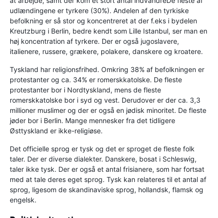
at arbejde, samt der kom et stort antal indvandreDe fleste af
udlændingene er tyrkere (30%). Andelen af den tyrkiske
befolkning er så stor og koncentreret at der f.eks i bydelen
Kreutzburg i Berlin, bedre kendt som Lille Istanbul, ser man en
høj koncentration af tyrkere. Der er også jugoslavere,
italienere, russere, grækere, polakere, danskere og kroatere.
Tyskland har religionsfrihed. Omkring 38% af befolkningen er
protestanter og ca. 34% er romerskkatolske. De fleste
protestanter bor i Nordtyskland, mens de fleste
romerskkatolske bor i syd og vest. Derudover er der ca. 3,3
millioner muslimer og der er også en jødisk minoritet. De fleste
jøder bor i Berlin. Mange mennesker fra det tidligere
Østtyskland er ikke-religiøse.
Det officielle sprog er tysk og det er sproget de fleste folk
taler. Der er diverse dialekter. Danskere, bosat i Schleswig,
taler ikke tysk. Der er også et antal frisianere, som har fortsat
med at tale deres eget sprog. Tysk kan relateres til et antal af
sprog, ligesom de skandinaviske sprog, hollandsk, flamsk og
engelsk.