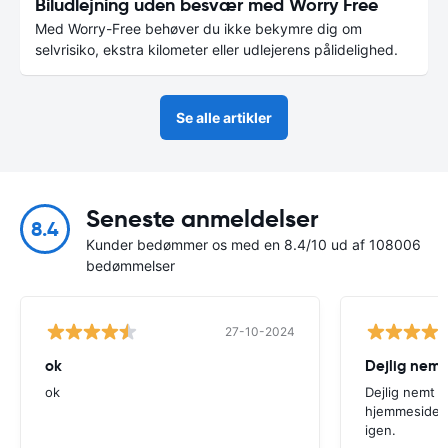
Biludlejning uden besvær med Worry Free
Med Worry-Free behøver du ikke bekymre dig om
selvrisiko, ekstra kilometer eller udlejerens pålidelighed.
Se alle artikler
Seneste anmeldelser
8.4
Kunder bedømmer os med en 8.4/10 ud af 108006
bedømmelser
27-10-2024
ok
Dejlig nemt
ok
Dejlig nemt 
hjemmeside. V
igen.