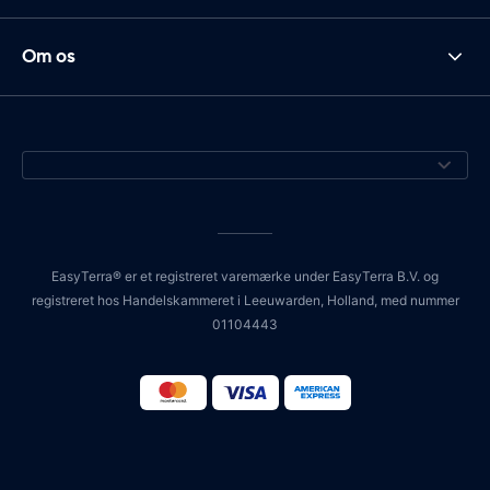
Om os
EasyTerra® er et registreret varemærke under EasyTerra B.V. og
registreret hos Handelskammeret i Leeuwarden, Holland, med nummer
01104443