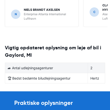
CLAU
NIELS BRANDT AXELSEN
HYM
C
N
Enterprise Atlanta International
Alamo
Lufthavn
Luft
Vigtig opdateret oplysning om leje af bil i
Gaylord, MI
🚙 Antal udlejningsagenturer
2
🏆 Bedst bedømte biludlejningsagentur
Hertz
Praktiske oplysninger