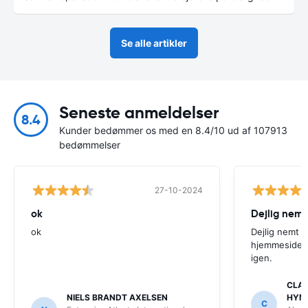
Se alle artikler
Seneste anmeldelser
8.4
Kunder bedømmer os med en 8.4/10 ud af 107913
bedømmelser
27-10-2024
ok
Dejlig nemt
ok
Dejlig nemt 
hjemmeside. V
igen.
CLAU
NIELS BRANDT AXELSEN
HYM
C