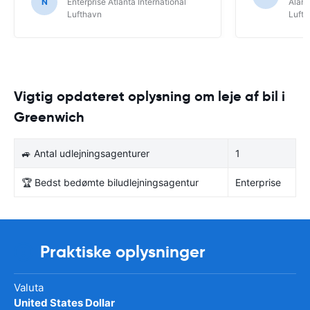
N
Enterprise Atlanta International
Alamo
Lufthavn
Luft
Vigtig opdateret oplysning om leje af bil i
Greenwich
🚙 Antal udlejningsagenturer
1
🏆 Bedst bedømte biludlejningsagentur
Enterprise
Praktiske oplysninger
Valuta
United States Dollar