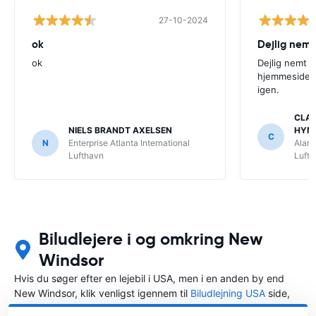
27-10-2024
ok
Dejlig nemt
ok
Dejlig nemt 
hjemmeside. V
igen.
CLAU
NIELS BRANDT AXELSEN
HYM
C
N
Enterprise Atlanta International
Alamo
Lufthavn
Luft
Biludlejere i og omkring New
Windsor
Hvis du søger efter en lejebil i USA, men i en anden by end
New Windsor, klik venligst igennem til
Biludlejning USA
side,
hvor du kan vælge, i hvilken by i USA du ønsker at leje en bil.