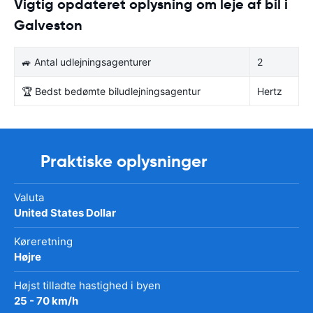
Vigtig opdateret oplysning om leje af bil i
Galveston
🚙 Antal udlejningsagenturer
2
🏆 Bedst bedømte biludlejningsagentur
Hertz
Praktiske oplysninger
Valuta
United States Dollar
Køreretning
Højre
Højst tilladte hastighed i byen
25 - 70 km/h