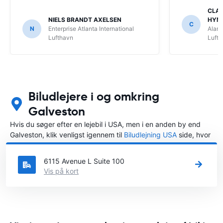
CLAU
NIELS BRANDT AXELSEN
HYM
C
N
Enterprise Atlanta International
Alamo
Lufthavn
Luft
Biludlejere i og omkring
Galveston
Hvis du søger efter en lejebil i USA, men i en anden by end
Galveston, klik venligst igennem til
Biludlejning USA
side, hvor
du kan vælge, i hvilken by i USA du ønsker at leje en bil.
6115 Avenue L Suite 100
Vis på kort