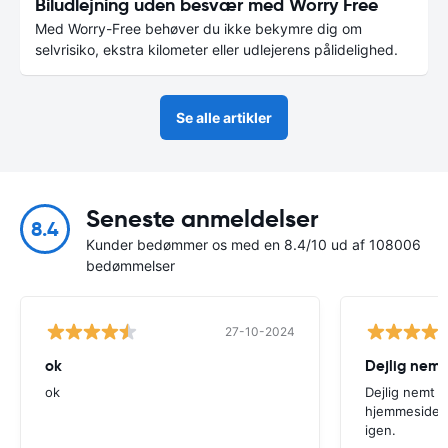
Biludlejning uden besvær med Worry Free
Med Worry-Free behøver du ikke bekymre dig om
selvrisiko, ekstra kilometer eller udlejerens pålidelighed.
Se alle artikler
Seneste anmeldelser
8.4
Kunder bedømmer os med en 8.4/10 ud af 108006
bedømmelser
27-10-2024
ok
Dejlig nemt
ok
Dejlig nemt 
hjemmeside. V
igen.