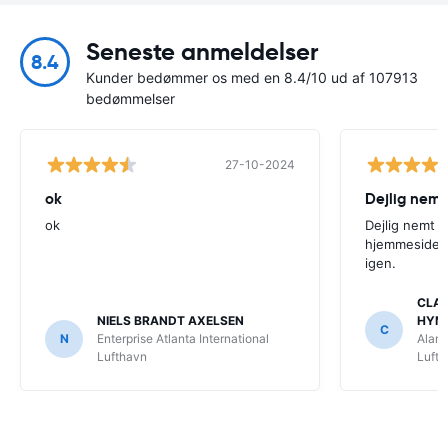
Seneste anmeldelser
8.4
Kunder bedømmer os med en 8.4/10 ud af 107913
bedømmelser
27-10-2024
ok
Dejlig nemt
ok
Dejlig nemt 
hjemmeside. V
igen.
CLAU
NIELS BRANDT AXELSEN
HYM
C
N
Enterprise Atlanta International
Alamo
Lufthavn
Luft