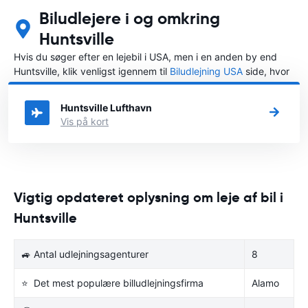
Biludlejere i og omkring
Huntsville
Hvis du søger efter en lejebil i USA, men i en anden by end
Huntsville, klik venligst igennem til
Biludlejning USA
side, hvor
du kan vælge, i hvilken by i USA du ønsker at leje en bil.
Huntsville Lufthavn
Vis på kort
Vigtig opdateret oplysning om leje af bil i
Huntsville
🚙 Antal udlejningsagenturer
8
⭐ Det mest populære billudlejningsfirma
Alamo