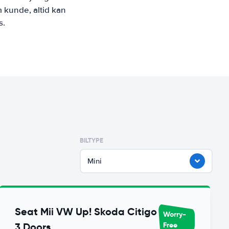
 kunde, altid kan
s.
BILTYPE
Mini
Seat Mii VW Up! Skoda Citigo
Worry-
Free
3 Doors