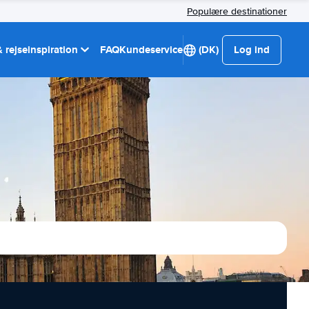
Populære destinationer
 rejseinspiration
FAQ
Kundeservice
(DK)
Log ind