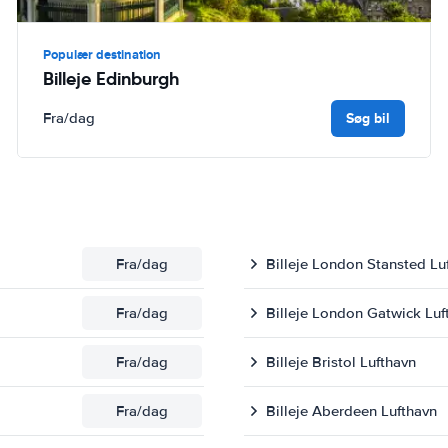
Populær destination
Billeje Edinburgh
Søg bil
Fra
/dag
Fra
/dag
Billeje London Stansted Lu
Fra
/dag
Billeje London Gatwick Luf
Fra
/dag
Billeje Bristol Lufthavn
Fra
/dag
Billeje Aberdeen Lufthavn