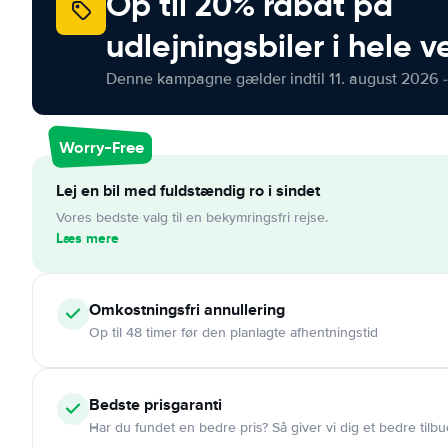
Op til 20% rabat på
udlejningsbiler i hele 
Denne kampagne gælder indtil 11. august 2026 -
Worry-Free
Lej en bil med fuldstændig ro i sindet
Vores bedste valg til en bekymringsfri rejse.
Læs mere
Omkostningsfri
annullering
Op til 48 timer før den planlagte afhentningstid
Bedste prisgaranti
Har du fundet en bedre pris? Så giver vi dig et bedre tilbu