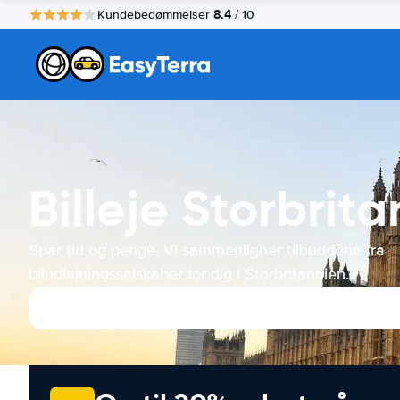
8.4
Kundebedømmelser
/ 10
Billeje Storbrit
Spar tid og penge. Vi sammenligner tilbuddene fra
biludlejningsselskaber for dig i Storbritannien.