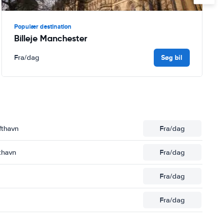
Populær destination
Billeje Manchester
Søg bil
Fra
/dag
fthavn
Fra
/dag
thavn
Fra
/dag
Fra
/dag
Fra
/dag