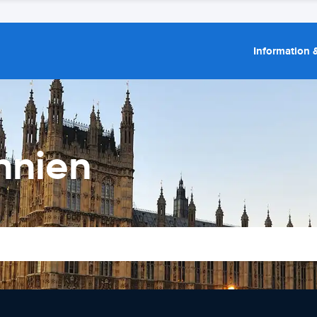
Information &
annien