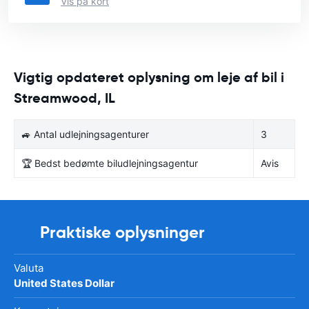
Vis på kort
Vigtig opdateret oplysning om leje af bil i
Streamwood, IL
🚙 Antal udlejningsagenturer
3
🏆 Bedst bedømte biludlejningsagentur
Avis
Praktiske oplysninger
Valuta
United States Dollar