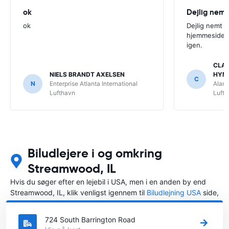
ok
Dejlig nemt
ok
Dejlig nemt 
hjemmeside. V
igen.
CLAU
NIELS BRANDT AXELSEN
HYM
C
N
Enterprise Atlanta International
Alamo
Lufthavn
Luft
Biludlejere i og omkring
Streamwood, IL
Hvis du søger efter en lejebil i USA, men i en anden by end
Streamwood, IL, klik venligst igennem til
Biludlejning USA
side,
hvor du kan vælge, i hvilken by i USA du ønsker at leje en bil.
724 South Barrington Road