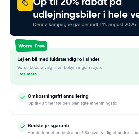
Op til 20% rabat på
udlejningsbiler i hele 
Denne kampagne gælder indtil 11. august 2026 -
Worry-Free
Lej en bil med fuldstændig ro i sindet
Vores bedste valg til en bekymringsfri rejse.
Læs mere
Omkostningsfri
annullering
Op til 48 timer før den planlagte afhentningstid
Bedste prisgaranti
Har du fundet en bedre pris? Så giver vi dig et bedre tilbu