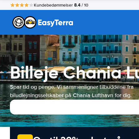
8.4
Kundebedømmelser
/ 10
Billeje Chania 
Spar tid og penge. Vi sammenligner tilbuddene fra
biludlejningsselskaber på Chania Lufthavn for dig.