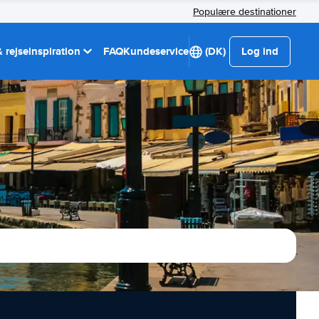
Populære destinationer
 rejseinspiration
FAQ
Kundeservice
(DK)
Log ind