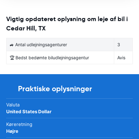
Vigtig opdateret oplysning om leje af bil i
Cedar Hill, TX
🚙 Antal udlejningsagenturer
3
🏆 Bedst bedømte biludlejningsagentur
Avis
Praktiske oplysninger
Valuta
United States Dollar
Køreretning
Højre