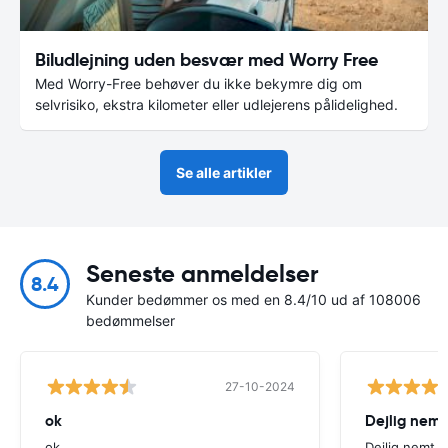
Biludlejning uden besvær med Worry Free
Med Worry-Free behøver du ikke bekymre dig om
selvrisiko, ekstra kilometer eller udlejerens pålidelighed.
Se alle artikler
Seneste anmeldelser
8.4
Kunder bedømmer os med en 8.4/10 ud af 108006
bedømmelser
27-10-2024
ok
Dejlig nemt
ok
Dejlig nemt 