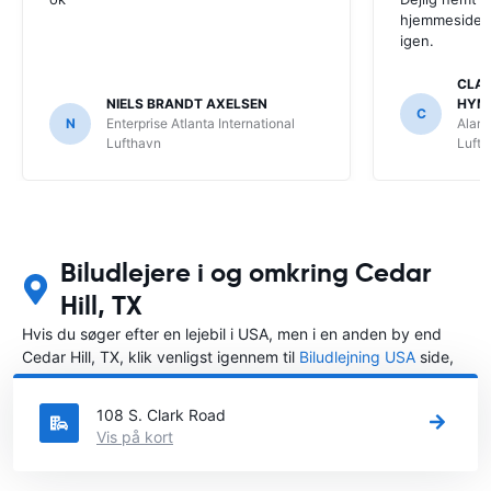
hjemmeside. V
igen.
CLAU
NIELS BRANDT AXELSEN
HYM
C
N
Enterprise Atlanta International
Alamo
Lufthavn
Luft
Biludlejere i og omkring Cedar
Hill, TX
Hvis du søger efter en lejebil i USA, men i en anden by end
Cedar Hill, TX, klik venligst igennem til
Biludlejning USA
side,
hvor du kan vælge, i hvilken by i USA du ønsker at leje en bil.
108 S. Clark Road
Vis på kort