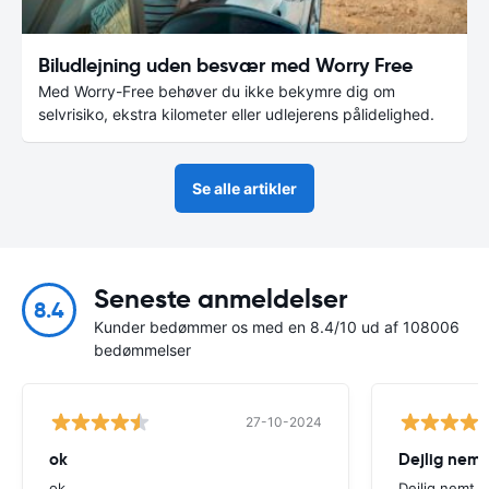
Biludlejning uden besvær med Worry Free
Med Worry-Free behøver du ikke bekymre dig om
selvrisiko, ekstra kilometer eller udlejerens pålidelighed.
Se alle artikler
Seneste anmeldelser
8.4
Kunder bedømmer os med en 8.4/10 ud af 108006
bedømmelser
27-10-2024
ok
Dejlig nemt
ok
Dejlig nemt 