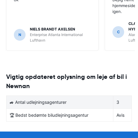
hjemmeside. V
igen.
CLAU
NIELS BRANDT AXELSEN
HYM
C
N
Enterprise Atlanta International
Alamo
Lufthavn
Luft
Vigtig opdateret oplysning om leje af bil i
Newnan
🚙 Antal udlejningsagenturer
3
🏆 Bedst bedømte biludlejningsagentur
Avis