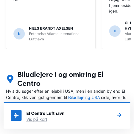
hjemmeside. V
igen.
CLAU
NIELS BRANDT AXELSEN
HYM
C
N
Enterprise Atlanta International
Alamo
Lufthavn
Luft
Biludlejere i og omkring El
Centro
Hvis du søger efter en lejebil i USA, men i en anden by end El
Centro, klik venligst igennem til
Biludlejning USA
side, hvor du
kan vælge, i hvilken by i USA du ønsker at leje en bil.
El Centro Lufthavn
Vis på kort