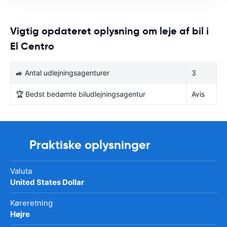
Vigtig opdateret oplysning om leje af bil i
El Centro
🚙 Antal udlejningsagenturer
3
🏆 Bedst bedømte biludlejningsagentur
Avis
Praktiske oplysninger
Valuta
United States Dollar
Køreretning
Højre