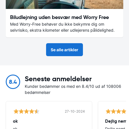
Biludlejning uden besvær med Worry Free
Med Worry-Free behøver du ikke bekymre dig om
selvrisiko, ekstra kilometer eller udlejerens pålidelighed.
Se alle artikler
Seneste anmeldelser
8.4
Kunder bedømmer os med en 8.4/10 ud af 108006
bedømmelser
27-10-2024
ok
Dejlig nemt
ok
Dejlig nemt 