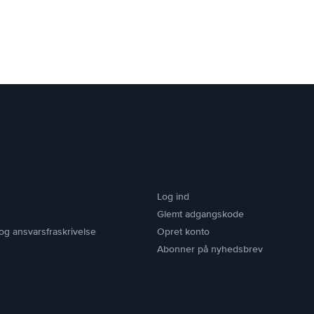
Log ind
Glemt adgangskode
k og ansvarsfraskrivelse
Opret konto
Abonner på nyhedsbrev