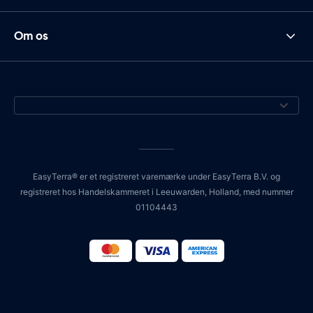
Om os
EasyTerra® er et registreret varemærke under EasyTerra B.V. og
registreret hos Handelskammeret i Leeuwarden, Holland, med nummer
01104443