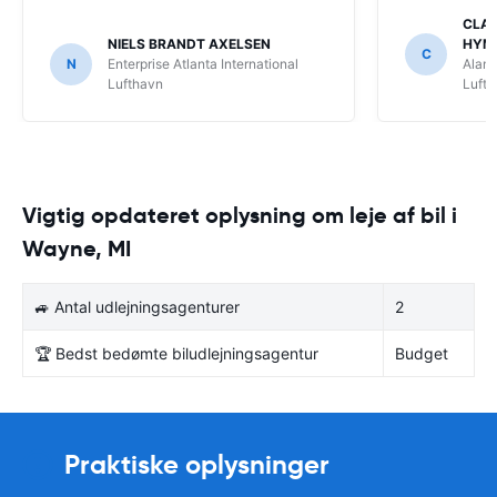
CLAU
NIELS BRANDT AXELSEN
HYM
C
N
Enterprise Atlanta International
Alamo
Lufthavn
Luft
Vigtig opdateret oplysning om leje af bil i
Wayne, MI
🚙 Antal udlejningsagenturer
2
🏆 Bedst bedømte biludlejningsagentur
Budget
Praktiske oplysninger