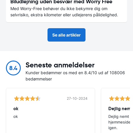
Biludlejning uden besvær med Worry Free
Med Worry-Free behøver du ikke bekymre dig om
selvrisiko, ekstra kilometer eller udlejerens pålidelighed.
Se alle artikler
Seneste anmeldelser
8.4
Kunder bedømmer os med en 8.4/10 ud af 108006
bedømmelser
27-10-2024
ok
Dejlig nemt
ok
Dejlig nemt 
hjemmeside. V
igen.