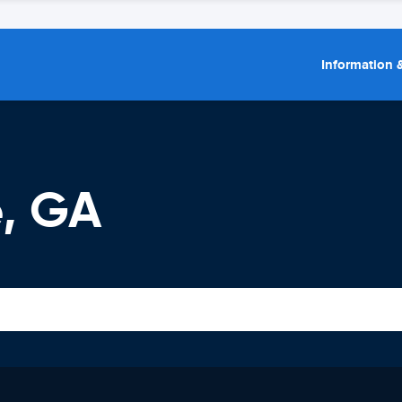
Information &
e, GA