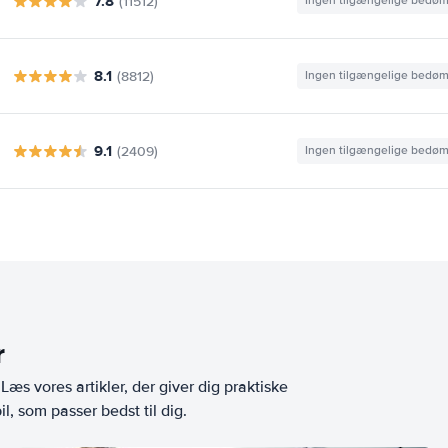
7.8
(11512)
Ingen tilgængelige bedø
8.1
(8812)
Ingen tilgængelige bedø
9.1
(2409)
Ingen tilgængelige bedø
r
æs vores artikler, der giver dig praktiske
l, som passer bedst til dig.