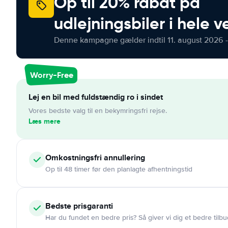
Op til 20% rabat på
udlejningsbiler i hele 
Denne kampagne gælder indtil 11. august 2026 -
Worry-Free
Lej en bil med fuldstændig ro i sindet
Vores bedste valg til en bekymringsfri rejse.
Læs mere
Omkostningsfri
annullering
Op til 48 timer før den planlagte afhentningstid
Bedste prisgaranti
Har du fundet en bedre pris? Så giver vi dig et bedre tilbu