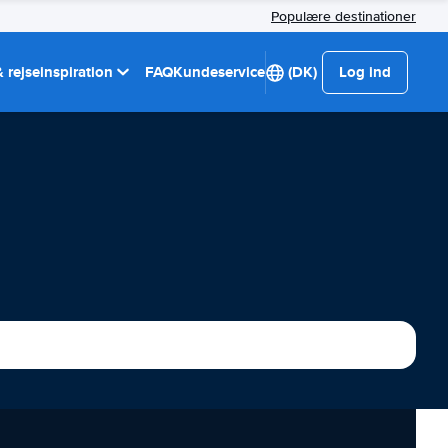
Populære destinationer
 rejseinspiration
FAQ
Kundeservice
(DK)
Log ind