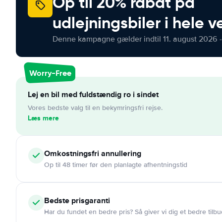
Op til 20% rabat på
udlejningsbiler i hele 
Denne kampagne gælder indtil 11. august 2026 -
Worry-Free
Lej en bil med fuldstændig ro i sindet
Vores bedste valg til en bekymringsfri rejse.
Læs mere
Omkostningsfri
annullering
Op til 48 timer før den planlagte afhentningstid
Bedste prisgaranti
Har du fundet en bedre pris? Så giver vi dig et bedre tilbu