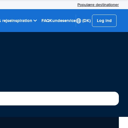
Populære destinationer
 rejseinspiration
FAQ
Kundeservice
(DK)
Log ind