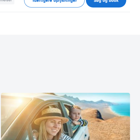
Yderligere oplysninger
Søg og book
mmelser