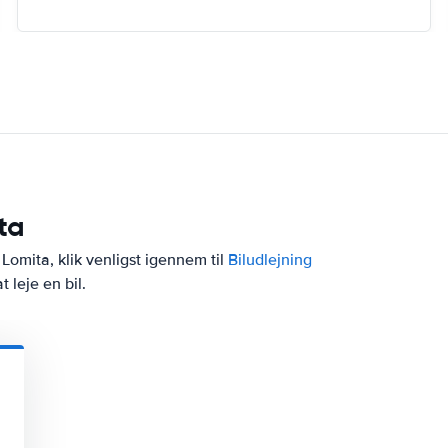
ta
Lomita, klik venligst igennem til
Biludlejning
 leje en bil.