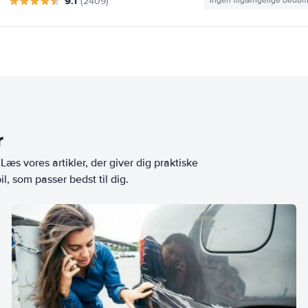
9.1
(2409)
Ingen tilgængelige bedø
r
æs vores artikler, der giver dig praktiske
l, som passer bedst til dig.