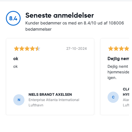
Seneste anmeldelser
8.4
Kunder bedømmer os med en 8.4/10 ud af 108006
bedømmelser
27-10-2024
ok
Dejlig nemt
ok
Dejlig nemt 
hjemmeside. V
igen.
CLAU
NIELS BRANDT AXELSEN
HYM
C
N
Enterprise Atlanta International
Alamo
Lufthavn
Luft