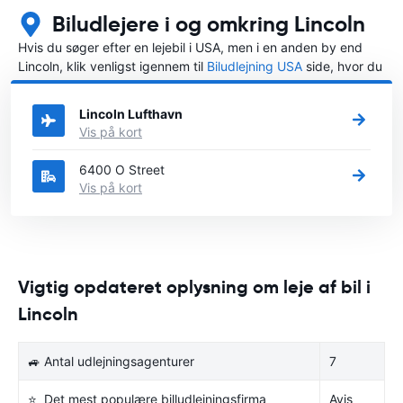
Biludlejere i og omkring Lincoln
Hvis du søger efter en lejebil i USA, men i en anden by end
Lincoln, klik venligst igennem til
Biludlejning USA
side, hvor du
kan vælge, i hvilken by i USA du ønsker at leje en bil.
Lincoln Lufthavn
Vis på kort
6400 O Street
Vis på kort
Vigtig opdateret oplysning om leje af bil i
Lincoln
🚙 Antal udlejningsagenturer
7
⭐ Det mest populære billudlejningsfirma
Avis