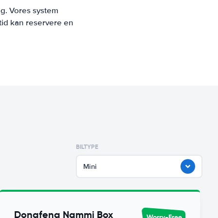
ng. Vores system
tid kan reservere en
BILTYPE
Mini
Dongfeng Nammi Box
Worry-Free