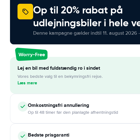
Op til 20% rabat på
udlejningsbiler i hele 
Denne kampagne gælder indtil 11. august 2026 -
Worry-Free
Lej en bil med fuldstændig ro i sindet
Vores bedste valg til en bekymringsfri rejse.
Læs mere
Omkostningsfri
annullering
Op til 48 timer før den planlagte afhentningstid
Bedste prisgaranti