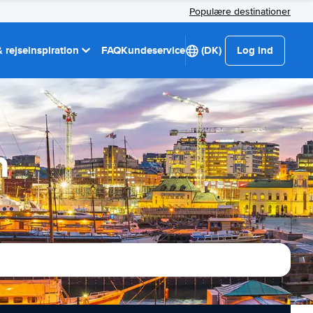
Populære destinationer
 rejseinspiration
FAQ
Kundeservice
(DK)
Log ind
n