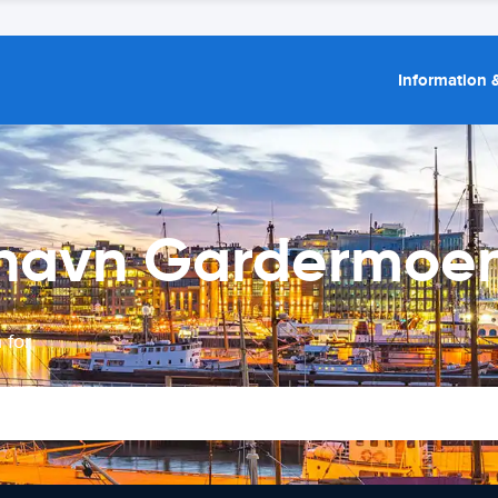
Information &
fthavn Gardermoe
 for