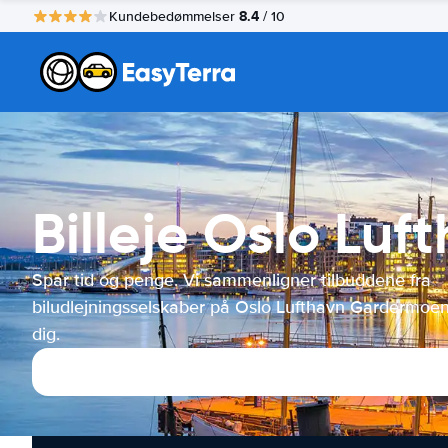
8.4
Kundebedømmelser
/ 10
Billeje Oslo Lu
Spar tid og penge. Vi sammenligner tilbuddene fra
biludlejningsselskaber på Oslo Lufthavn Gardermoen
dig.