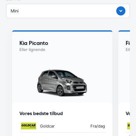
Mini
Kia Picanto
Fiat
Eller lignende
Eller
Vores bedste tilbud
Vore
Goldcar
Fra
/dag