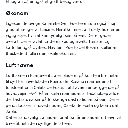
Etnografico) er også et godt besøg værd.
Økonomi
Ligesom de øvrige Kanariske Øer, Fuerteventura også i høj
grad afhænger af turisme. Hertil kommer, at husdyrhold er en
vigtig søjle, hvilket kan tydeligt ses på øen: Der er geder
overalt, der er avlet for deres kød og mælk. Tomater og
kartofler også dyrkes. Havnen i Puerto del Rosario spiller en
(beskeden) rolle i den lokale økonomi.
Lufthavne
Lufthavnen i Fuerteventura er placeret på kun fem kilometer
til syd for hovedstaden Puerto del Rosario i nærheden af
turistcentrum i Caleta de Fuste. Lufthavnen er beliggende på
hovedvejen FV-1. På en søjle i nærheden af taxaholdeplads er
der fastsats satser på forskellige destinationer på øen. Der er
pendulbusser til hovedstaden, Caleta de Fuste og Morro del
Jable.
Det er sandsynligt, at inden for et par år en anden lufthavn vil
blive åbnet i den sydlige del af øen.