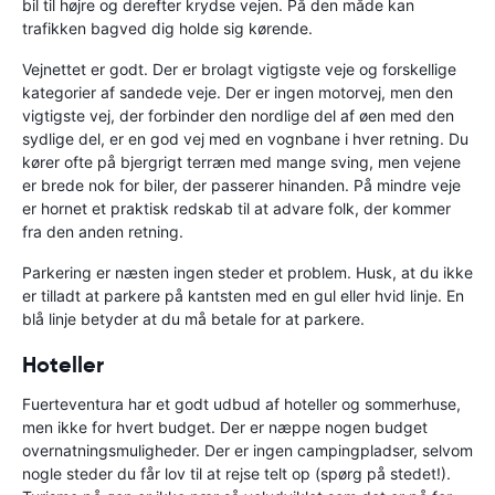
bil til højre og derefter krydse vejen. På den måde kan
trafikken bagved dig holde sig kørende.
Vejnettet er godt. Der er brolagt vigtigste veje og forskellige
kategorier af sandede veje. Der er ingen motorvej, men den
vigtigste vej, der forbinder den nordlige del af øen med den
sydlige del, er en god vej med en vognbane i hver retning. Du
kører ofte på bjergrigt terræn med mange sving, men vejene
er brede nok for biler, der passerer hinanden. På mindre veje
er hornet et praktisk redskab til at advare folk, der kommer
fra den anden retning.
Parkering er næsten ingen steder et problem. Husk, at du ikke
er tilladt at parkere på kantsten med en gul eller hvid linje. En
blå linje betyder at du må betale for at parkere.
Hoteller
Fuerteventura har et godt udbud af hoteller og sommerhuse,
men ikke for hvert budget. Der er næppe nogen budget
overnatningsmuligheder. Der er ingen campingpladser, selvom
nogle steder du får lov til at rejse telt op (spørg på stedet!).