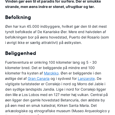
Vinden gør øen til et paradis for surfere. Der er smukke
strande, men øens indre er stenet, ufrugtbar og tør.
Befolkning
Øen har kun 45.000 indbyggere, hvilket gør den til det mest
tyndt befolkede af De Kanariske Øer. Mere end halvdelen af
befolkningen bor på øens hovedstad, Puerto del Rosario (som
i øvrigt ikke er særlig attraktivt) på østkysten.
Beliggenhed
Fuerteventura er omkring 100 kilometer lang og 5 - 30
kilometer bred. Det er beliggende på mindre end 100
kilometer fra kysten af
Marokko
. Øen er beliggende i den
østlige del af
Gran Canaria
og i sydvest for
Lanzarote
. De
vigtigste turiststeder er Corralejo i nord og Morro del Jable i
den sydlige landspids Jandia. Lige i nord for Corralejo ligger
den lille ø Los Lobos med en 127 meter høj vulkan. Central på
øen ligger den gamle hovedstad Betancuria, den ældste by
på øen med en smuk katedral, Kirken Santa Maria. Det
arkæologiske og etnografiske museum (Museo Arqueologico y