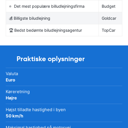
⭐ Det mest populære billudlejningsfirma
Budget
💰 Billigste biludlejning
Goldcar
🏆 Bedst bedømte biludlejningsagentur
TopCar
Praktiske oplysninger
Valuta
Euro
Køreretning
Højre
Højst tilladte hastighed i byen
50 km/h
Maksimal hastighed på motorvej