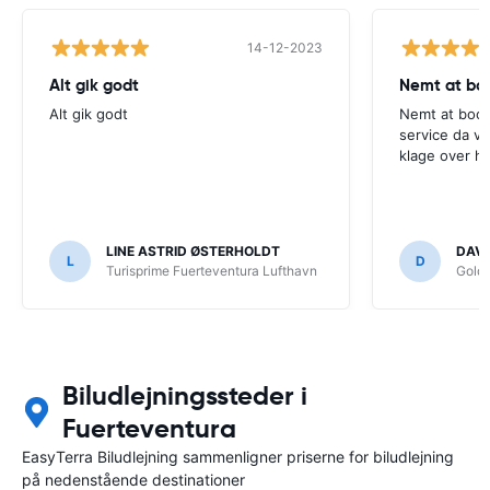
14-12-2023
Alt gik godt
Nemt at boo
Alt gik godt
Nemt at book
service da vi 
klage over ho
LINE ASTRID ØSTERHOLDT
DAVI
L
D
Turisprime Fuerteventura Lufthavn
Goldc
Biludlejningssteder i
Fuerteventura
EasyTerra Biludlejning sammenligner priserne for biludlejning
på nedenstående destinationer