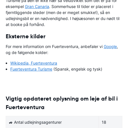
Turisme på øen er ikke nær så veludviklet som det er på for
eksempel
Gran Canaria
. Sommerhuse til tider er placeret i
fjerntliggende steder (men de er meget smukke!), så en
udlejningsbil er en nødvendighed. I højsæsonen er du nødt til
at booke på forhånd.
Eksterne kilder
For mere information om Fuerteventura, anbefaler vi
Google
,
og de følgende kolder:
Wikipedia, Fuerteventura
Fuerteventura Turisme
(Spansk, engelsk og tysk)
Vigtig opdateret oplysning om leje af bil i
Fuerteventura
🚙 Antal udlejningsagenturer
18