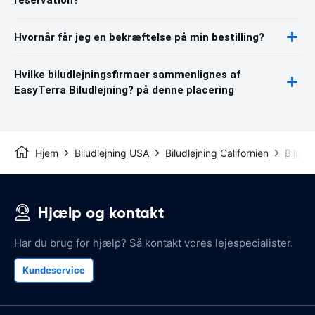
Hvornår får jeg en bekræftelse på min bestilling?
Hvilke biludlejningsfirmaer sammenlignes af
EasyTerra Biludlejning? på denne placering
Hjem
Biludlejning USA
Biludlejning Californien
Biludl
Hjælp og kontakt
Har du brug for hjælp? Så kontakt vores lejespecialister.
Kundeservice