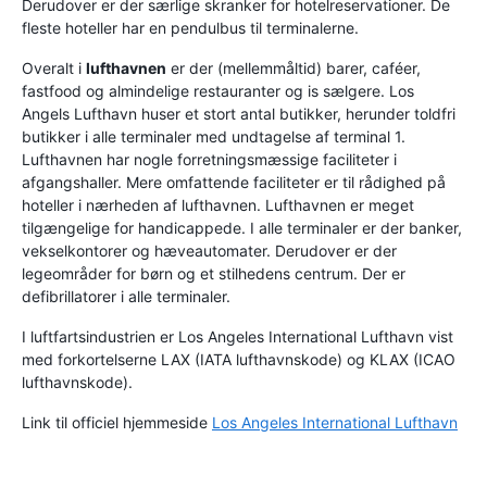
Derudover er der særlige skranker for hotelreservationer. De
fleste hoteller har en pendulbus til terminalerne.
Overalt i
lufthavnen
er der (mellemmåltid) barer, caféer,
fastfood og almindelige restauranter og is sælgere. Los
Angels Lufthavn huser et stort antal butikker, herunder toldfri
butikker i alle terminaler med undtagelse af terminal 1.
Lufthavnen har nogle forretningsmæssige faciliteter i
afgangshaller. Mere omfattende faciliteter er til rådighed på
hoteller i nærheden af lufthavnen. Lufthavnen er meget
tilgængelige for handicappede. I alle terminaler er der banker,
vekselkontorer og hæveautomater. Derudover er der
legeområder for børn og et stilhedens centrum. Der er
defibrillatorer i alle terminaler.
I luftfartsindustrien er Los Angeles International Lufthavn vist
med forkortelserne LAX (IATA lufthavnskode) og KLAX (ICAO
lufthavnskode).
Link til officiel hjemmeside
Los Angeles International Lufthavn