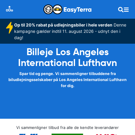
Op til 20% rabat på udlejningsbiler i hele verden
Denne
kampagne gælder indtil 11. august 2026 - udnyt den i
dag!
Billeje Los Angeles
International Lufthavn
Spar tid og penge. Vi sammenligner tilbuddene fra
biludlejningsselskaber på Los Angeles International Lufthavn
for dig.
Vi sammenligner tilbud fra alle de kendte leverandører