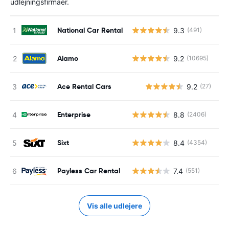
udlejningsfirmaer.
National Car Rental
9.3
(491)
Alamo
9.2
(10695)
Ace Rental Cars
9.2
(27)
Enterprise
8.8
(2406)
Sixt
8.4
(4354)
Payless Car Rental
7.4
(551)
Vis alle udlejere