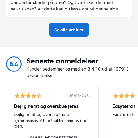
der opstår skader på bilen? Og hvad sker der med
selvrisikoen? Alt dette kan du læse om på denne side.
Se alle artikler
Seneste anmeldelser
8.4
Kunder bedømmer os med en 8.4/10 ud af 107913
bedømmelser
26-05-2024
Dejlig nemt og overskue jeres
Easyterra fu
Dejlig nemt og overskue jeres
Easyterra fun
hjemmeside. Vil helt sikker leje hos jer
igen.
CLAUS JøRGEN PEDERSEN