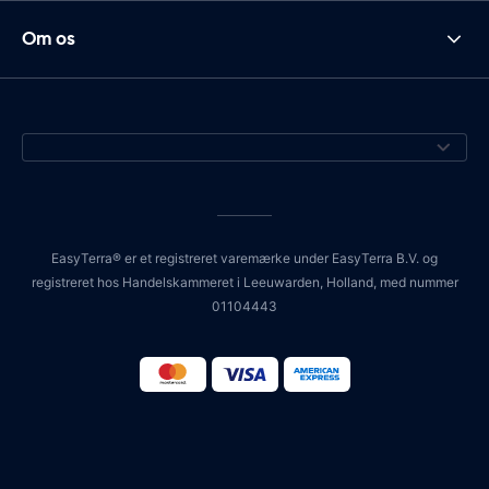
Om os
EasyTerra® er et registreret varemærke under EasyTerra B.V. og
registreret hos Handelskammeret i Leeuwarden, Holland, med nummer
01104443