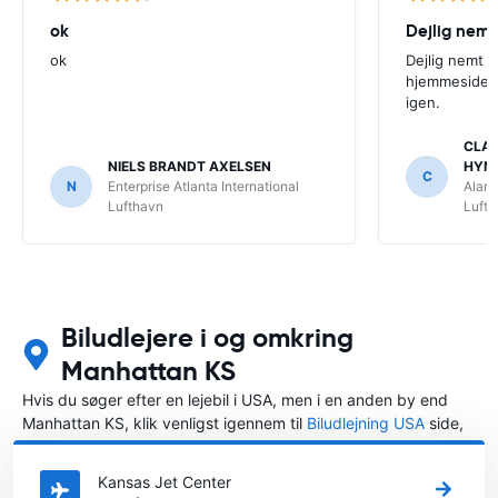
ok
Dejlig nemt
ok
Dejlig nemt 
hjemmeside. V
igen.
CLAU
NIELS BRANDT AXELSEN
HYM
C
N
Enterprise Atlanta International
Alamo
Lufthavn
Luft
Biludlejere i og omkring
Manhattan KS
Hvis du søger efter en lejebil i USA, men i en anden by end
Manhattan KS, klik venligst igennem til
Biludlejning USA
side,
hvor du kan vælge, i hvilken by i USA du ønsker at leje en bil.
Kansas Jet Center