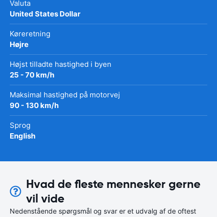
Valuta
United States Dollar
Køreretning
Højre
Højst tilladte hastighed i byen
25 - 70 km/h
Maksimal hastighed på motorvej
90 - 130 km/h
Sprog
English
Hvad de fleste mennesker gerne
vil vide
Nedenstående spørgsmål og svar er et udvalg af de oftest