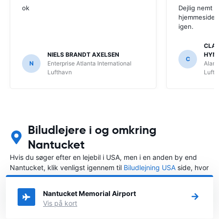
ok
Dejlig nemt 
hjemmeside. V
igen.
CLAU
NIELS BRANDT AXELSEN
HYM
C
N
Enterprise Atlanta International
Alamo
Lufthavn
Luft
Biludlejere i og omkring
Nantucket
Hvis du søger efter en lejebil i USA, men i en anden by end
Nantucket, klik venligst igennem til
Biludlejning USA
side, hvor
du kan vælge, i hvilken by i USA du ønsker at leje en bil.
Nantucket Memorial Airport
Vis på kort