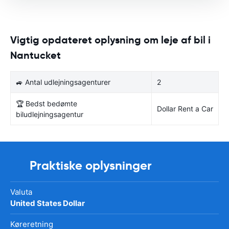
Vigtig opdateret oplysning om leje af bil i
Nantucket
🚙 Antal udlejningsagenturer
2
🏆 Bedst bedømte
Dollar Rent a Car
biludlejningsagentur
Praktiske oplysninger
Valuta
United States Dollar
Køreretning