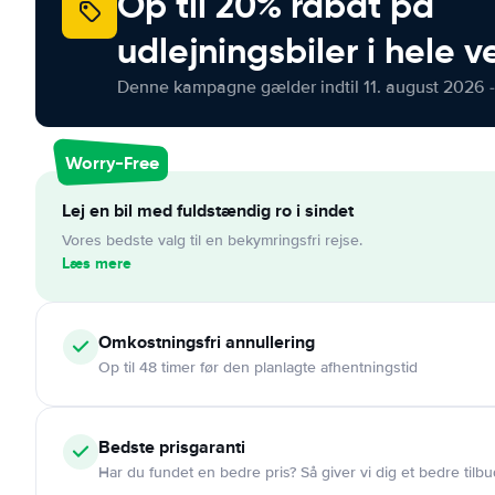
Op til 20% rabat på
udlejningsbiler i hele 
Denne kampagne gælder indtil 11. august 2026 -
Worry-Free
Lej en bil med fuldstændig ro i sindet
Vores bedste valg til en bekymringsfri rejse.
Læs mere
Omkostningsfri
annullering
Op til 48 timer før den planlagte afhentningstid
Bedste prisgaranti
Har du fundet en bedre pris? Så giver vi dig et bedre tilbu