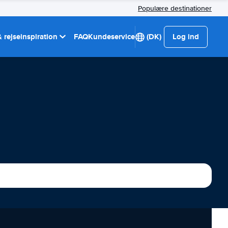
Populære destinationer
 rejseinspiration
FAQ
Kundeservice
(DK)
Log ind