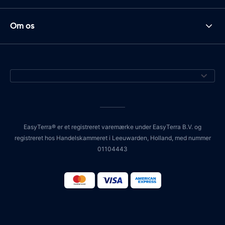
Om os
EasyTerra® er et registreret varemærke under EasyTerra B.V. og
registreret hos Handelskammeret i Leeuwarden, Holland, med nummer
01104443