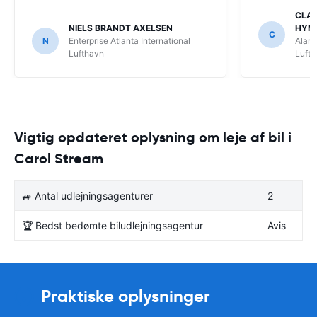
CLAU
NIELS BRANDT AXELSEN
HYM
C
N
Enterprise Atlanta International
Alamo
Lufthavn
Luft
Vigtig opdateret oplysning om leje af bil i
Carol Stream
🚙 Antal udlejningsagenturer
2
🏆 Bedst bedømte biludlejningsagentur
Avis
Praktiske oplysninger