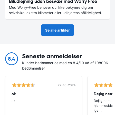
Biludlejning uden besvær med Worry Free
Med Worry-Free behøver du ikke bekymre dig om
selvrisiko, ekstra kilometer eller udlejerens pålidelighed.
Se alle artikler
Seneste anmeldelser
8.4
Kunder bedømmer os med en 8.4/10 ud af 108006
bedømmelser
27-10-2024
ok
Dejlig nemt
ok
Dejlig nemt 
hjemmeside. V
igen.