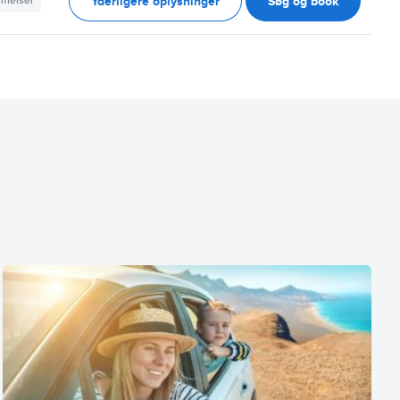
Yderligere oplysninger
Søg og book
mmelser