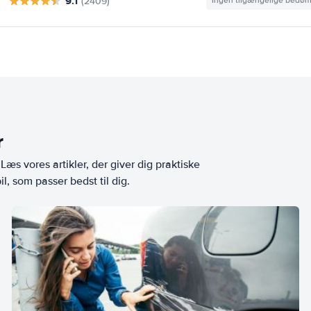
9.1
(2409)
Ingen tilgængelige bedø
r
æs vores artikler, der giver dig praktiske
l, som passer bedst til dig.