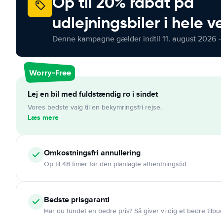
Op til 20% rabat på
udlejningsbiler i hele 
Denne kampagne gælder indtil 11. august 2026 -
Worry-Free
Lej en bil med fuldstændig ro i sindet
Vores bedste valg til en bekymringsfri rejse.
Læs mere
Omkostningsfri
annullering
Op til 48 timer før den planlagte afhentningstid
Bedste prisgaranti
Har du fundet en bedre pris? Så giver vi dig et bedre tilbu