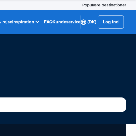
Populære destinationer
 rejseinspiration
FAQ
Kundeservice
(DK)
Log ind