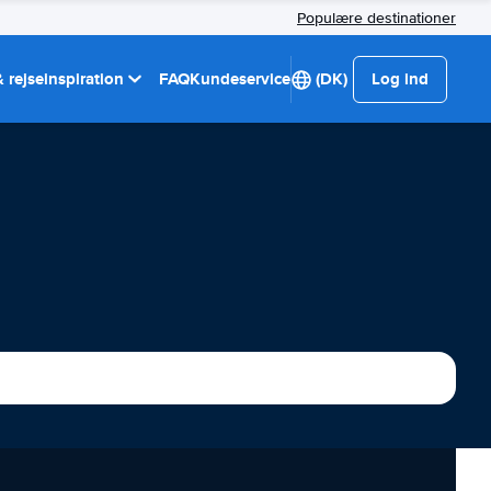
Populære destinationer
 rejseinspiration
FAQ
Kundeservice
(DK)
Log ind