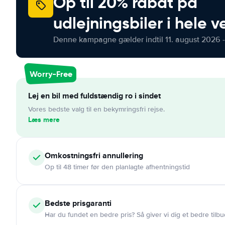
Op til 20% rabat på
udlejningsbiler i hele 
Denne kampagne gælder indtil 11. august 2026 -
Worry-Free
Lej en bil med fuldstændig ro i sindet
Vores bedste valg til en bekymringsfri rejse.
Læs mere
Omkostningsfri
annullering
Op til 48 timer før den planlagte afhentningstid
Bedste prisgaranti
Har du fundet en bedre pris? Så giver vi dig et bedre tilbu