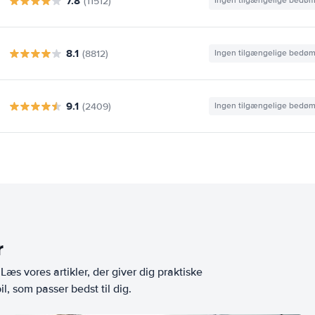
7.8
(11512)
Ingen tilgængelige bedø
8.1
(8812)
Ingen tilgængelige bedø
9.1
(2409)
Ingen tilgængelige bedø
r
æs vores artikler, der giver dig praktiske
l, som passer bedst til dig.