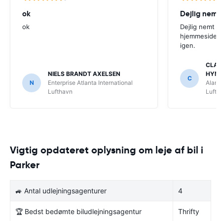
ok
Dejlig nemt
ok
Dejlig nemt 
hjemmeside. V
igen.
CLAU
NIELS BRANDT AXELSEN
HYM
C
N
Enterprise Atlanta International
Alamo
Lufthavn
Luft
Vigtig opdateret oplysning om leje af bil i
Parker
🚙 Antal udlejningsagenturer
4
🏆 Bedst bedømte biludlejningsagentur
Thrifty