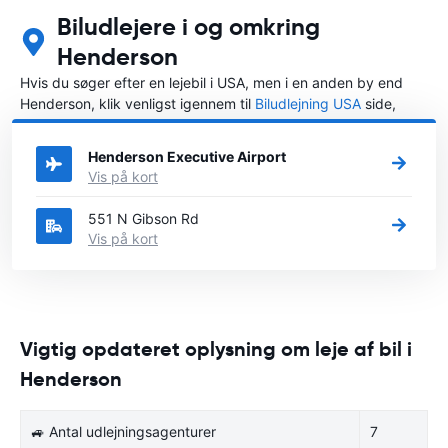
Biludlejere i og omkring
Henderson
Hvis du søger efter en lejebil i USA, men i en anden by end
Henderson, klik venligst igennem til
Biludlejning USA
side,
hvor du kan vælge, i hvilken by i USA du ønsker at leje en bil.
Henderson Executive Airport
Vis på kort
551 N Gibson Rd
Vis på kort
Vigtig opdateret oplysning om leje af bil i
Henderson
🚙 Antal udlejningsagenturer
7