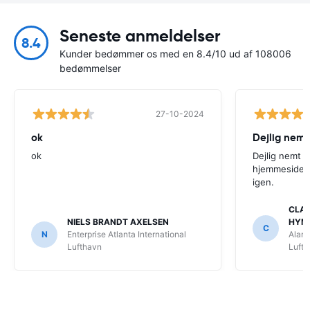
Seneste anmeldelser
8.4
Kunder bedømmer os med en 8.4/10 ud af 108006
bedømmelser
27-10-2024
ok
Dejlig nemt
ok
Dejlig nemt 
hjemmeside. V
igen.
CLAU
NIELS BRANDT AXELSEN
HYM
C
N
Enterprise Atlanta International
Alamo
Lufthavn
Luft