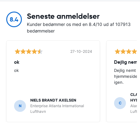
Seneste anmeldelser
8.4
Kunder bedømmer os med en 8.4/10 ud af 107913
bedømmelser
27-10-2024
ok
Dejlig nemt
ok
Dejlig nemt 
hjemmeside. V
igen.
CLAU
NIELS BRANDT AXELSEN
HYM
C
N
Enterprise Atlanta International
Alamo
Lufthavn
Luft