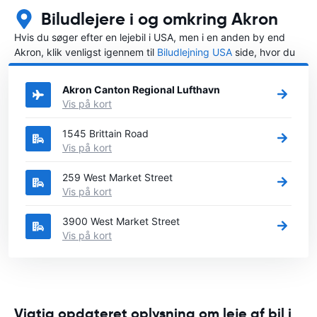
Biludlejere i og omkring Akron
Hvis du søger efter en lejebil i USA, men i en anden by end
Akron, klik venligst igennem til
Biludlejning USA
side, hvor du
kan vælge, i hvilken by i USA du ønsker at leje en bil.
Akron Canton Regional Lufthavn
Vis på kort
1545 Brittain Road
Vis på kort
259 West Market Street
Vis på kort
3900 West Market Street
Vis på kort
Vigtig opdateret oplysning om leje af bil i