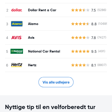
Dollar Rent a Car
7.5
(5286)
Alamo
8.8
(10695)
Avis
7.8
(7427)
National Car Rental
9.5
(491)
Hertz
8.1
(8807)
Vis alle udlejere
Nyttige tip til en velforberedt tur