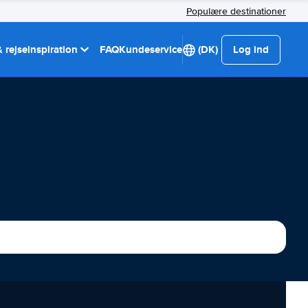
Populære destinationer
 rejseinspiration
FAQ
Kundeservice
(DK)
Log ind