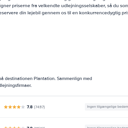
ner priserne fra velkendte udlejningsselskaber, så du som
eservere din lejebil gennem os til en konkurrencedygtig pri
n
 på destinationen Plantation. Sammenlign med
lejningsfirmaer.
7.8
(7437)
Ingen tilgængelige bedø