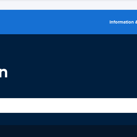
Information &
on