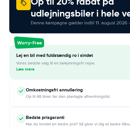
Op til 20% rabat på
udlejningsbiler i hele 
Denne kampagne gælder indtil 11. august 2026 -
Worry-Free
Lej en bil med fuldstændig ro i sindet
Vores bedste valg til en bekymringsfri rejse.
Læs mere
Omkostningsfri
annullering
Op til 48 timer før den planlagte afhentningstid
Bedste prisgaranti
Har du fundet en bedre pris? Så giver vi dig et bedre tilbu