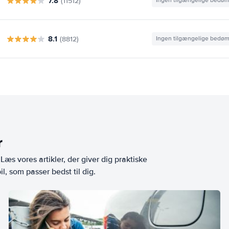
7.8
(11512)
Ingen tilgængelige bedø
8.1
(8812)
Ingen tilgængelige bedø
r
æs vores artikler, der giver dig praktiske
l, som passer bedst til dig.