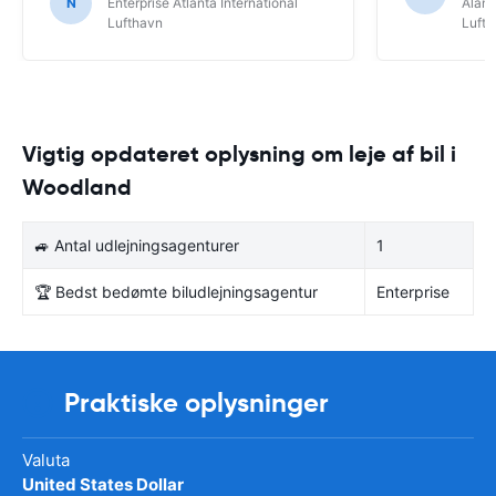
N
Enterprise Atlanta International
Alamo
Lufthavn
Luft
Vigtig opdateret oplysning om leje af bil i
Woodland
🚙 Antal udlejningsagenturer
1
🏆 Bedst bedømte biludlejningsagentur
Enterprise
Praktiske oplysninger
Valuta
United States Dollar