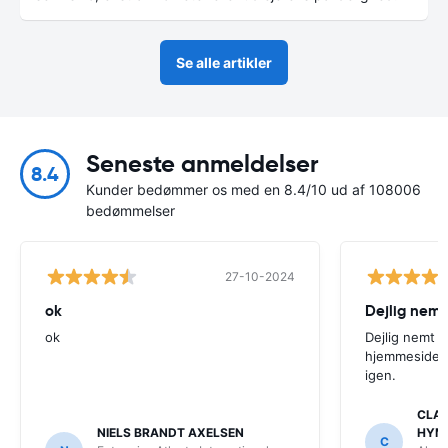
Se alle artikler
Seneste anmeldelser
8.4
Kunder bedømmer os med en 8.4/10 ud af 108006
bedømmelser
27-10-2024
ok
Dejlig nemt
ok
Dejlig nemt 
hjemmeside. V
igen.
CLAU
NIELS BRANDT AXELSEN
HYM
C