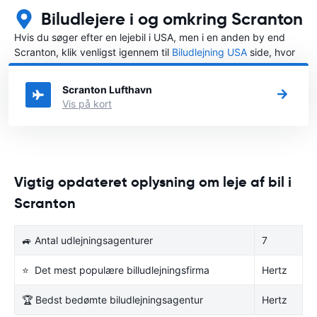
Biludlejere i og omkring Scranton
Hvis du søger efter en lejebil i USA, men i en anden by end
Scranton, klik venligst igennem til
Biludlejning USA
side, hvor
du kan vælge, i hvilken by i USA du ønsker at leje en bil.
Scranton Lufthavn
Vis på kort
Vigtig opdateret oplysning om leje af bil i
Scranton
🚙 Antal udlejningsagenturer
7
⭐ Det mest populære billudlejningsfirma
Hertz
🏆 Bedst bedømte biludlejningsagentur
Hertz