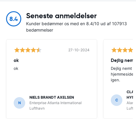
Seneste anmeldelser
8.4
Kunder bedømmer os med en 8.4/10 ud af 107913
bedømmelser
27-10-2024
ok
Dejlig nemt
ok
Dejlig nemt 
hjemmeside. V
igen.
CLAU
NIELS BRANDT AXELSEN
HYM
C
N
Enterprise Atlanta International
Alamo
Lufthavn
Luft