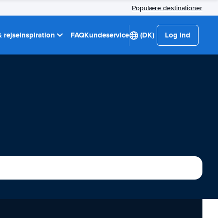
Populære destinationer
 rejseinspiration
FAQ
Kundeservice
(DK)
Log ind