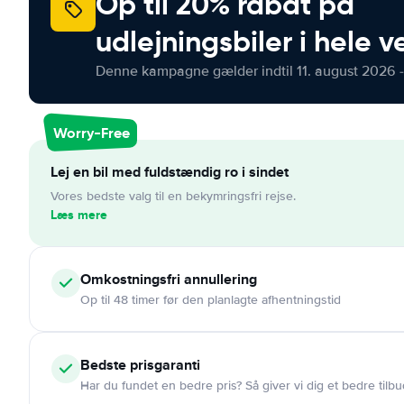
Op til 20% rabat på
udlejningsbiler i hele 
Denne kampagne gælder indtil 11. august 2026 -
Worry-Free
Lej en bil med fuldstændig ro i sindet
Vores bedste valg til en bekymringsfri rejse.
Læs mere
Omkostningsfri
annullering
Op til 48 timer før den planlagte afhentningstid
Bedste prisgaranti
Har du fundet en bedre pris? Så giver vi dig et bedre tilbu