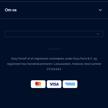
Om os
EasyTerra® er et registreret varemærke under EasyTerra B.V. og
registreret hos Handelskammeret i Leeuwarden, Holland, med nummer
01104443