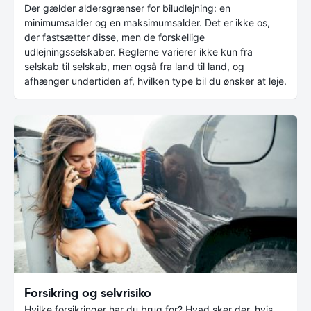
Der gælder aldersgrænser for biludlejning: en
minimumsalder og en maksimumsalder. Det er ikke os,
der fastsætter disse, men de forskellige
udlejningsselskaber. Reglerne varierer ikke kun fra
selskab til selskab, men også fra land til land, og
afhænger undertiden af, hvilken type bil du ønsker at leje.
Forsikring og selvrisiko
Hvilke forsikringer har du brug for? Hvad sker der, hvis