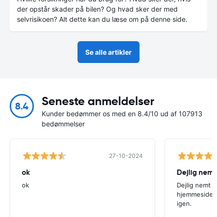
der opstår skader på bilen? Og hvad sker der med
selvrisikoen? Alt dette kan du læse om på denne side.
Se alle artikler
Seneste anmeldelser
8.4
Kunder bedømmer os med en 8.4/10 ud af 107913
bedømmelser
27-10-2024
ok
Dejlig nemt
ok
Dejlig nemt 
hjemmeside. V
igen.