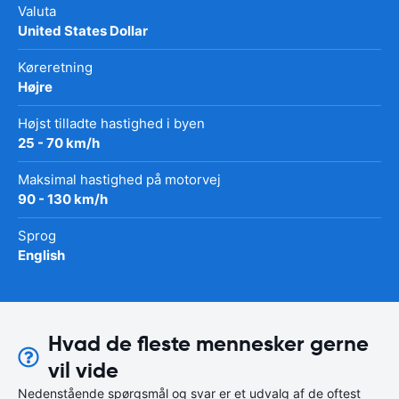
Valuta
United States Dollar
Køreretning
Højre
Højst tilladte hastighed i byen
25 - 70 km/h
Maksimal hastighed på motorvej
90 - 130 km/h
Sprog
English
Hvad de fleste mennesker gerne
vil vide
Nedenstående spørgsmål og svar er et udvalg af de oftest