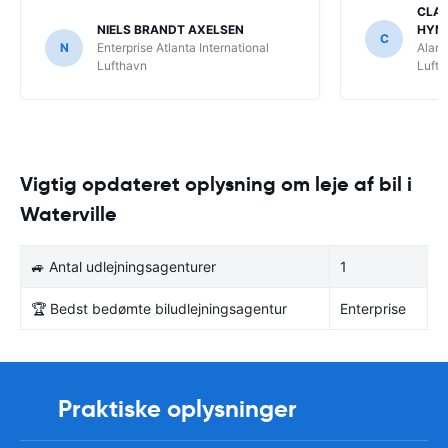
CLAU
NIELS BRANDT AXELSEN
HYM
C
N
Enterprise Atlanta International
Alamo
Lufthavn
Luft
Vigtig opdateret oplysning om leje af bil i
Waterville
🚙 Antal udlejningsagenturer
1
🏆 Bedst bedømte biludlejningsagentur
Enterprise
Praktiske oplysninger