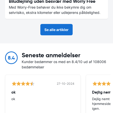
Biludlejning uden besvær med Worry Free
Med Worry-Free behøver du ikke bekymre dig om
selvrisiko, ekstra kilometer eller udlejerens pålidelighed.
Se alle artikler
Seneste anmeldelser
8.4
Kunder bedømmer os med en 8.4/10 ud af 108006
bedømmelser
27-10-2024
ok
Dejlig nemt
ok
Dejlig nemt 
hjemmeside. V
igen.