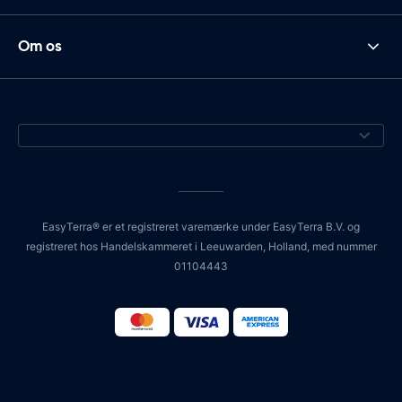
Om os
EasyTerra® er et registreret varemærke under EasyTerra B.V. og
registreret hos Handelskammeret i Leeuwarden, Holland, med nummer
01104443