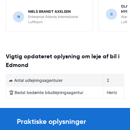
CLAU
NIELS BRANDT AXELSEN
HYM
C
N
Enterprise Atlanta International
Alamo
Lufthavn
Luft
Vigtig opdateret oplysning om leje af bil i
Edmond
🚙 Antal udlejningsagenturer
2
🏆 Bedst bedømte biludlejningsagentur
Hertz
Praktiske oplysninger