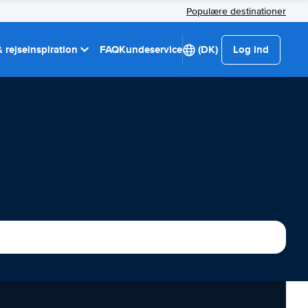
Populære destinationer
 rejseinspiration
FAQ
Kundeservice
(DK)
Log ind