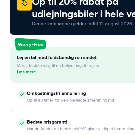
Op til 20% rabat på
udlejningsbiler i hele 
Denne kampagne gælder indtil 11. august 2026 -
Worry-Free
Lej en bil med fuldstændig ro i sindet
Vores bedste valg til en bekymringsfri rejse.
Læs mere
Omkostningsfri
annullering
Op til 48 timer før den planlagte afhentningstid
Bedste prisgaranti
Har du fundet en bedre pris? Så giver vi dig et bedre tilbu