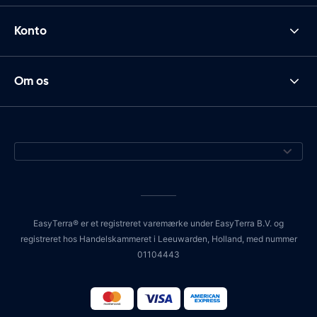
Konto
Om os
EasyTerra® er et registreret varemærke under EasyTerra B.V. og
registreret hos Handelskammeret i Leeuwarden, Holland, med nummer
01104443