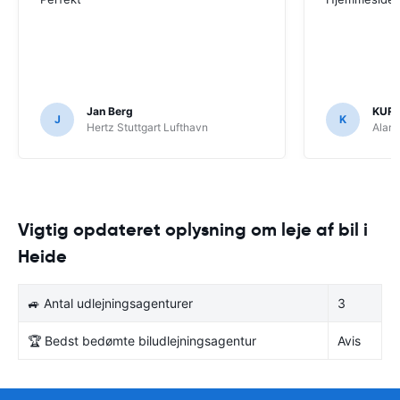
Jan Berg
KUR
J
K
Hertz Stuttgart Lufthavn
Alam
Vigtig opdateret oplysning om leje af bil i
Heide
🚙 Antal udlejningsagenturer
3
🏆 Bedst bedømte biludlejningsagentur
Avis