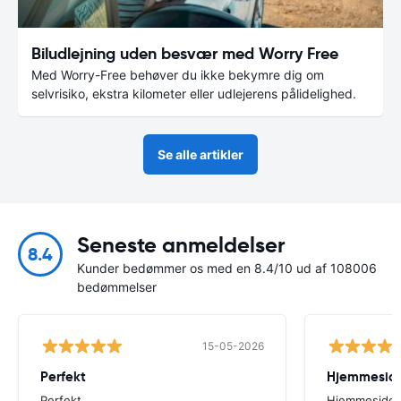
Biludlejning uden besvær med Worry Free
Med Worry-Free behøver du ikke bekymre dig om
selvrisiko, ekstra kilometer eller udlejerens pålidelighed.
Se alle artikler
Seneste anmeldelser
8.4
Kunder bedømmer os med en 8.4/10 ud af 108006
bedømmelser
15-05-2026
Perfekt
Perfekt
Hjemmesiden