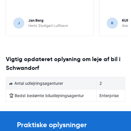
Jan Berg
KUR
J
K
Hertz Stuttgart Lufthavn
Alam
Vigtig opdateret oplysning om leje af bil i
Schwandorf
🚙 Antal udlejningsagenturer
2
🏆 Bedst bedømte biludlejningsagentur
Enterprise
Praktiske oplysninger