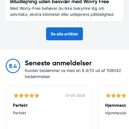
Biludlejning uden besvær med Worry Free
Med Worry-Free behøver du ikke bekymre dig om
selvrisiko, ekstra kilometer eller udlejerens pålidelighed.
Se alle artikler
Seneste anmeldelser
8.4
Kunder bedømmer os med en 8.4/10 ud af 108042
bedømmelser
15-05-2026
Perfekt
Perfekt
Hjemmesiden