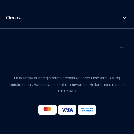
Om os
EasyTerra® er et registreret varemærke under EasyTerra B.V. og
registreret hos Handelskammeret i Leeuwarden, Holland, med nummer
01104443