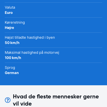
Valuta
Euro
Køreretning
Højre
Højst tilladte hastighed i byen
50 km/h
Maksimal hastighed på motorvej
100 km/h
Sprog
German
Hvad de fleste mennesker gerne
vil vide