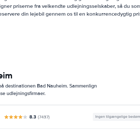
ner priserne fra velkendte udlejningsselskaber, så du som
eservere din lejebil gennem os til en konkurrencedygtig pri
eim
r på destinationen Bad Nauheim. Sammenlign
se udlejningsfirmaer.
8.3
(7437)
Ingen tilgængelige bedø