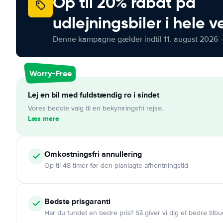
Op til 20% rabat på
udlejningsbiler i hele 
Denne kampagne gælder indtil 11. august 2026 -
Worry-Free
Lej en bil med fuldstændig ro i sindet
Vores bedste valg til en bekymringsfri rejse.
Læs mere
Omkostningsfri
annullering
Op til 48 timer før den planlagte afhentningstid
Bedste prisgaranti
Har du fundet en bedre pris? Så giver vi dig et bedre tilbu