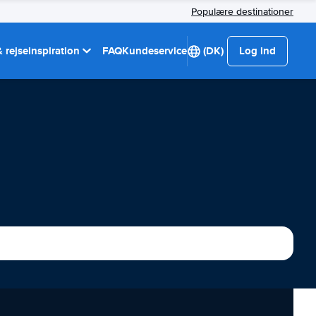
Populære destinationer
 rejseinspiration
FAQ
Kundeservice
(DK)
Log ind