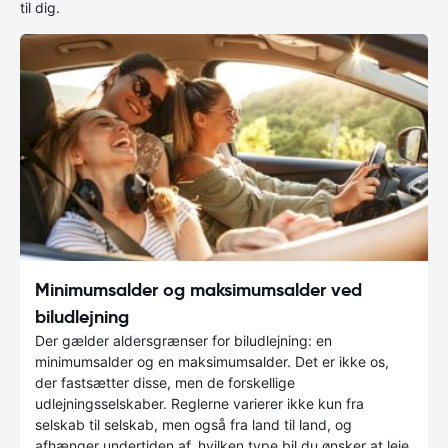
til dig.
Minimumsalder og maksimumsalder ved
biludlejning
Der gælder aldersgrænser for biludlejning: en
minimumsalder og en maksimumsalder. Det er ikke os,
der fastsætter disse, men de forskellige
udlejningsselskaber. Reglerne varierer ikke kun fra
selskab til selskab, men også fra land til land, og
afhænger undertiden af, hvilken type bil du ønsker at leje.