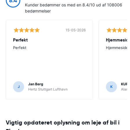
8.4
Kunder bedømmer os med en 8.4/10 ud af 108006
bedømmelser
15-05-2026
Perfekt
Perfekt
Hjemmesiden
Jan Berg
KUR
J
K
Hertz Stuttgart Lufthavn
Alam
Vigtig opdateret oplysning om leje af bil i