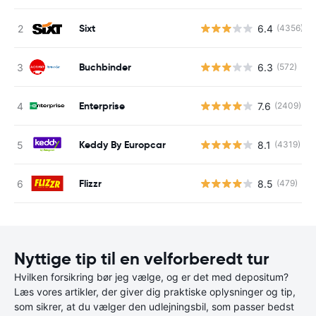
Sixt
6.4
(4356)
Buchbinder
6.3
(572)
Enterprise
7.6
(2409)
Keddy By Europcar
8.1
(4319)
Flizzr
8.5
(479)
Nyttige tip til en velforberedt tur
Hvilken forsikring bør jeg vælge, og er det med depositum?
Læs vores artikler, der giver dig praktiske oplysninger og tip,
som sikrer, at du vælger den udlejningsbil, som passer bedst