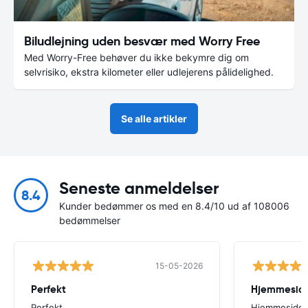
Biludlejning uden besvær med Worry Free
Med Worry-Free behøver du ikke bekymre dig om
selvrisiko, ekstra kilometer eller udlejerens pålidelighed.
Se alle artikler
Seneste anmeldelser
8.4
Kunder bedømmer os med en 8.4/10 ud af 108006
bedømmelser
15-05-2026
Perfekt
Perfekt
Hjemmesiden