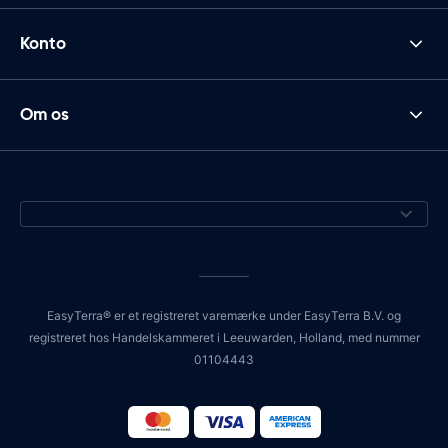
Konto
Om os
EasyTerra® er et registreret varemærke under EasyTerra B.V. og
registreret hos Handelskammeret i Leeuwarden, Holland, med nummer
01104443