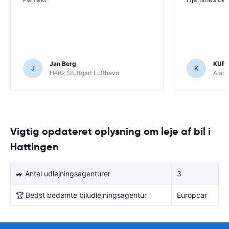
Jan Berg
KUR
J
K
Hertz Stuttgart Lufthavn
Alam
Vigtig opdateret oplysning om leje af bil i
Hattingen
🚙 Antal udlejningsagenturer
3
🏆 Bedst bedømte biludlejningsagentur
Europcar