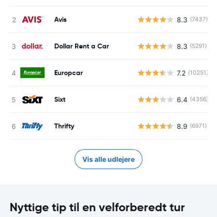
Avis
8.3
(7437)
Dollar Rent a Car
8.3
(5291)
Europcar
7.2
(10251)
Sixt
6.4
(4356)
Thrifty
8.9
(6971)
Vis alle udlejere
Nyttige tip til en velforberedt tur