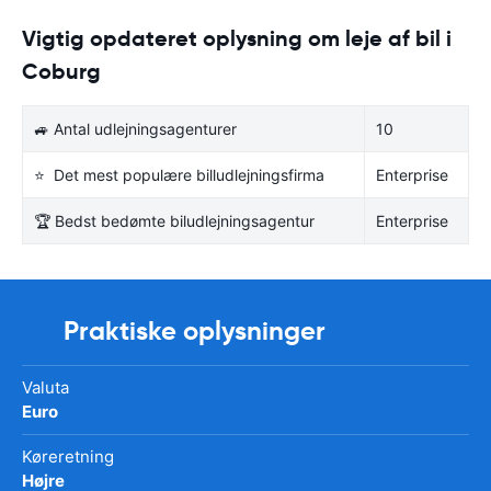
Vigtig opdateret oplysning om leje af bil i
Coburg
🚙 Antal udlejningsagenturer
10
⭐ Det mest populære billudlejningsfirma
Enterprise
🏆 Bedst bedømte biludlejningsagentur
Enterprise
Praktiske oplysninger
Valuta
Euro
Køreretning
Højre