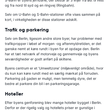
S-Bahn er byens jernbane, der består af 3 linjer fra øst til vest
og fra nord til syd og en ringvej (Ringbahn).
Selv om U-Bahn og S-Bahn-stationer ofte vises sammen på
kort, i virkeligheden er disse stationer adskilt.
Trafik og parkering
Selv om Berlin, ligesom andre store byer, har problemer med
trafikpropper i løbet af morgen -og aftenmyldretiden, er det
ganske nemt at køre rundt i byen for at opdage den. Berlin
har et tæt netværk af motorveje og gennemveje og byens
seværdigheder er godt anført på skiltene.
Byens centrum er et 'Umweltzone' (miljøvenligt område), hvor
du kun kan køre rundt med en særlig mærkat på forruden.
Parkering på gaden er muligt, men temmelig dyre, det er
bedre at parkere din bil i en parkeringsgarage.
Hoteller
Efter byens genforening blev mange hoteller bygget i Berlin.
Derfor er der rigelig valg og hotellets priser er gunstige i