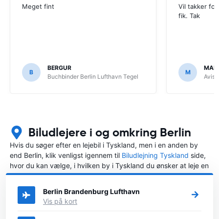
Meget fint
Vil takker fo
fik. Tak
BERGUR
MAH
B
M
Buchbinder Berlin Lufthavn Tegel
Avis 
Biludlejere i og omkring Berlin
Hvis du søger efter en lejebil i Tyskland, men i en anden by
end Berlin, klik venligst igennem til
Biludlejning Tyskland
side,
hvor du kan vælge, i hvilken by i Tyskland du ønsker at leje en
bil.
Berlin Brandenburg Lufthavn
Vis på kort