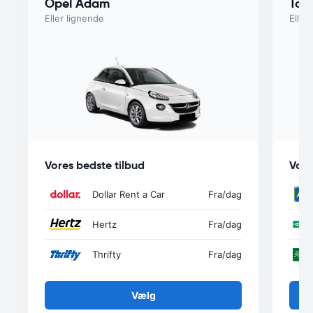
Opel Adam
Toy
Eller lignende
Eller
Vores bedste tilbud
Vore
Dollar Rent a Car
Fra
/dag
Hertz
Fra
/dag
Thrifty
Fra
/dag
Vælg